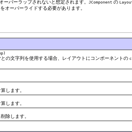
オーバーラップされないと想定されます。
の
JComponent
Layou
をオーバーライドする必要があります。
p)
の文字列を使用する場合、レイアウトにコンポーネントの
c
算します。
算します。
削除します。