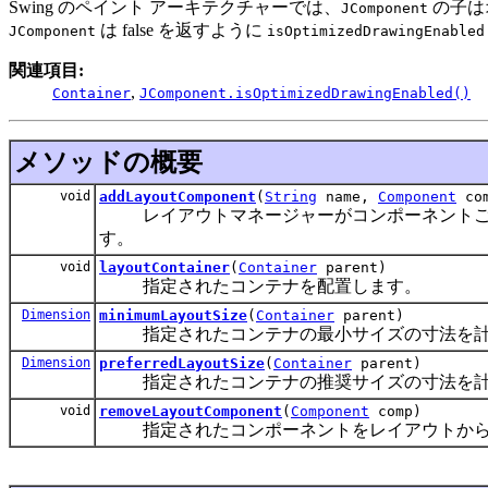
Swing のペイント アーキテクチャーでは、
の子は
JComponent
は false を返すように
JComponent
isOptimizedDrawingEnabled
関連項目:
,
Container
JComponent.isOptimizedDrawingEnabled()
メソッドの概要
void
addLayoutComponent
(
String
name,
Component
com
レイアウトマネージャーがコンポーネントごと
す。
void
layoutContainer
(
Container
parent)
指定されたコンテナを配置します。
Dimension
minimumLayoutSize
(
Container
parent)
指定されたコンテナの最小サイズの寸法を計
Dimension
preferredLayoutSize
(
Container
parent)
指定されたコンテナの推奨サイズの寸法を計
void
removeLayoutComponent
(
Component
comp)
指定されたコンポーネントをレイアウトから