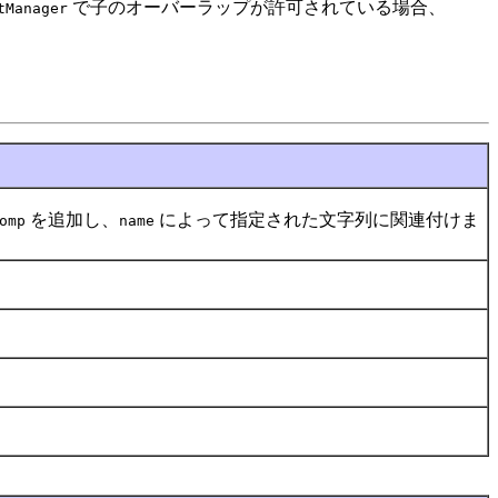
で子のオーバーラップが許可されている場合、
tManager
を追加し、
によって指定された文字列に関連付けま
omp
name