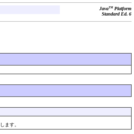
TM
Java
Platform
Standard Ed. 6
。
します。