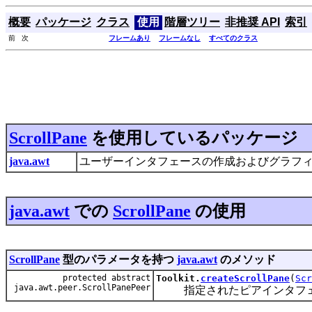
概要
パッケージ
クラス
使用
階層ツリー
非推奨 API
索引
前 次
フレームあり
フレームなし
すべてのクラス
ScrollPane
を使用しているパッケージ
java.awt
ユーザーインタフェースの作成およびグラフ
java.awt
での
ScrollPane
の使用
ScrollPane
型のパラメータを持つ
java.awt
のメソッド
protected abstract
Toolkit.
createScrollPane
(
Scr
java.awt.peer.ScrollPanePeer
指定されたピアインタフェ