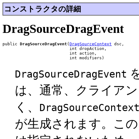
コンストラクタの詳細
DragSourceDragEvent
public 
DragSourceDragEvent
(
DragSourceContext
 dsc,

                           int dropAction,

                           int action,

                           int modifiers)
DragSourceDragEvent
は、通常、クライアン
く、
DragSourceContex
が生成されます。こ