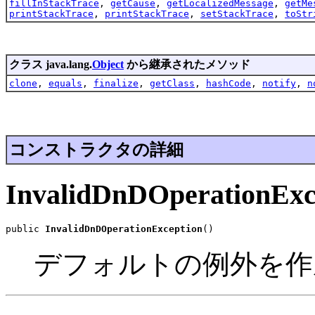
fillInStackTrace
,
getCause
,
getLocalizedMessage
,
getMe
printStackTrace
,
printStackTrace
,
setStackTrace
,
toStr
クラス java.lang.
Object
から継承されたメソッド
clone
,
equals
,
finalize
,
getClass
,
hashCode
,
notify
,
n
コンストラクタの詳細
InvalidDnDOperationExc
public 
InvalidDnDOperationException
()
デフォルトの例外を作