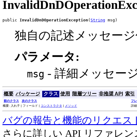
InvalidDnDOperationExc
public 
InvalidDnDOperationException
(
String
 msg)
独自の記述メッセージ
パラメータ:
- 詳細メッセー
msg
概要
パッケージ
クラス
使用
階層ツリー
非推奨 API
索引
前のクラス
次のクラス
フレ
概要: 入れ子 | フィールド |
コンストラクタ
|
メソッド
詳細
バグの報告と機能のリクエス
さらに詳しい API リファ