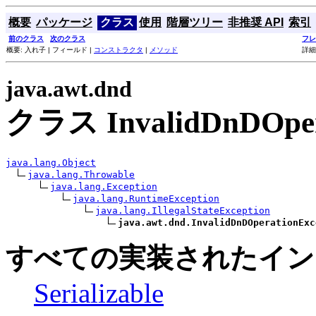
概要
パッケージ
クラス
使用
階層ツリー
非推奨 API
索引
前のクラス
次のクラス
フレ
概要: 入れ子 | フィールド |
コンストラクタ
|
メソッド
詳細
java.awt.dnd
クラス InvalidDnDOpera
java.lang.Object
java.lang.Throwable
java.lang.Exception
java.lang.RuntimeException
java.lang.IllegalStateException
java.awt.dnd.InvalidDnDOperationExc
すべての実装されたイン
Serializable