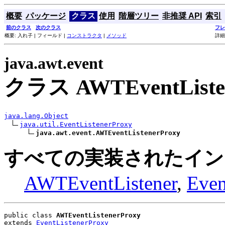
概要
パッケージ
クラス
使用
階層ツリー
非推奨 API
索引
前のクラス
次のクラス
フレ
概要: 入れ子 | フィールド |
コンストラクタ
|
メソッド
詳細
java.awt.event
クラス AWTEventListe
java.lang.Object
java.util.EventListenerProxy
java.awt.event.AWTEventListenerProxy
すべての実装されたイン
AWTEventListener
,
Even
public class 
AWTEventListenerProxy
extends 
EventListenerProxy