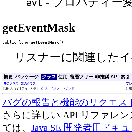
- プロパティー
evt
getEventMask
public long 
getEventMask
()
リスナーに関連したイ
概要
パッケージ
クラス
使用
階層ツリー
非推奨 API
索引
前のクラス
次のクラス
フレ
概要: 入れ子 | フィールド |
コンストラクタ
|
メソッド
詳細
バグの報告と機能のリクエス
さらに詳しい API リファ
ては、
Java SE 開発者用ドキ