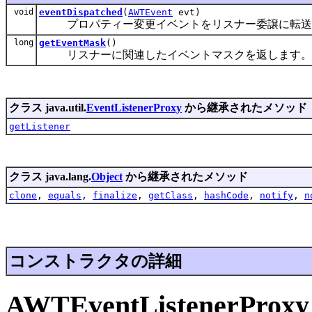
void
eventDispatched
(
AWTEvent
evt)
プロパティー変更イベントをリスナー委譲に転送
long
getEventMask
()
リスナーに関連したイベントマスクを返します。
クラス java.util.
EventListenerProxy
から継承されたメソッド
getListener
クラス java.lang.
Object
から継承されたメソッド
clone
,
equals
,
finalize
,
getClass
,
hashCode
,
notify
,
n
コンストラクタの詳細
AWTEventListenerProxy