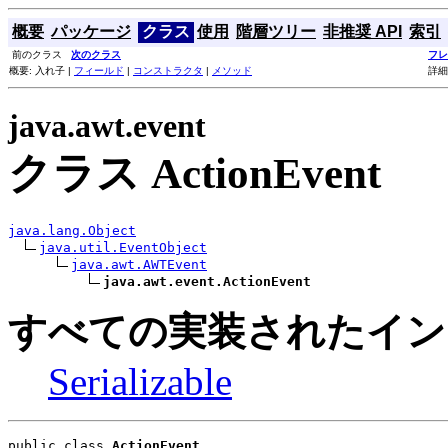
概要
パッケージ
クラス
使用
階層ツリー
非推奨 API
索引
前のクラス
次のクラス
フレ
概要: 入れ子 |
フィールド
|
コンストラクタ
|
メソッド
詳細
java.awt.event
クラス ActionEvent
java.lang.Object
java.util.EventObject
java.awt.AWTEvent
java.awt.event.ActionEvent
すべての実装されたイン
Serializable
public class 
ActionEvent