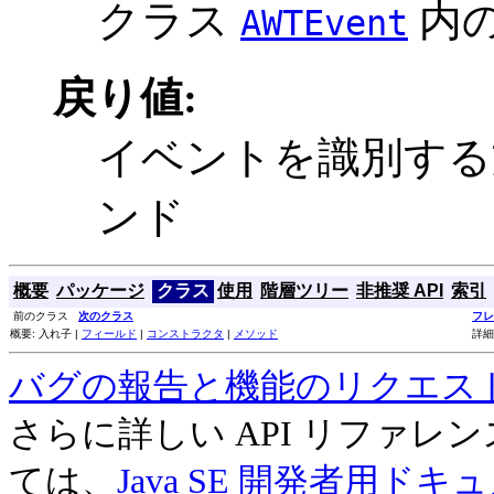
クラス
内
AWTEvent
戻り値:
イベントを識別する
ンド
概要
パッケージ
クラス
使用
階層ツリー
非推奨 API
索引
前のクラス
次のクラス
フレ
概要: 入れ子 |
フィールド
|
コンストラクタ
|
メソッド
詳細
バグの報告と機能のリクエス
さらに詳しい API リファ
ては、
Java SE 開発者用ドキ