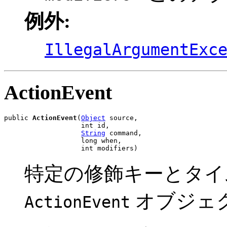
例外:
IllegalArgumentExc
ActionEvent
public 
ActionEvent
(
Object
 source,

                   int id,

String
 command,

                   long when,

                   int modifiers)
特定の修飾キーとタイ
オブジェ
ActionEvent