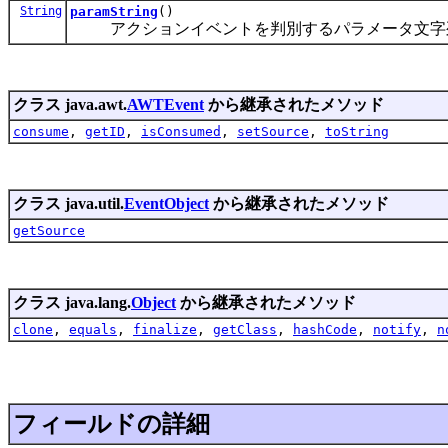
String
paramString
()
アクションイベントを判別するパラメータ文字
クラス java.awt.
AWTEvent
から継承されたメソッド
consume
,
getID
,
isConsumed
,
setSource
,
toString
クラス java.util.
EventObject
から継承されたメソッド
getSource
クラス java.lang.
Object
から継承されたメソッド
clone
,
equals
,
finalize
,
getClass
,
hashCode
,
notify
,
n
フィールドの詳細