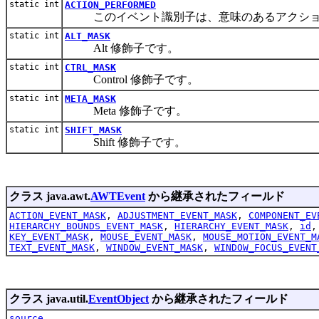
static int
ACTION_PERFORMED
このイベント識別子は、意味のあるアクショ
static int
ALT_MASK
Alt 修飾子です。
static int
CTRL_MASK
Control 修飾子です。
static int
META_MASK
Meta 修飾子です。
static int
SHIFT_MASK
Shift 修飾子です。
クラス java.awt.
AWTEvent
から継承されたフィールド
ACTION_EVENT_MASK
,
ADJUSTMENT_EVENT_MASK
,
COMPONENT_EV
HIERARCHY_BOUNDS_EVENT_MASK
,
HIERARCHY_EVENT_MASK
,
id
KEY_EVENT_MASK
,
MOUSE_EVENT_MASK
,
MOUSE_MOTION_EVENT_M
TEXT_EVENT_MASK
,
WINDOW_EVENT_MASK
,
WINDOW_FOCUS_EVENT
クラス java.util.
EventObject
から継承されたフィールド
source