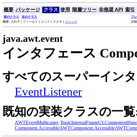
概要
パッケージ
クラス
使用
階層ツリー
非推奨 API
索引
前のクラス
次のクラス
フレ
概要: 入れ子 | フィールド | コンストラクタ |
メソッド
詳細
java.awt.event
インタフェース Componen
すべてのスーパーインタ
EventListener
既知の実装クラスの一覧
AWTEventMulticaster
,
BasicInternalFrameUI.ComponentHand
Component.AccessibleAWTComponent.AccessibleAWTComp