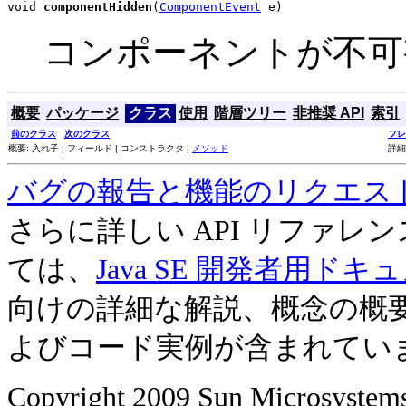
void 
componentHidden
(
ComponentEvent
 e)
コンポーネントが不可
概要
パッケージ
クラス
使用
階層ツリー
非推奨 API
索引
前のクラス
次のクラス
フレ
概要: 入れ子 | フィールド | コンストラクタ |
メソッド
詳細
バグの報告と機能のリクエス
さらに詳しい API リファ
ては、
Java SE 開発者用ドキ
向けの詳細な解説、概念の概
よびコード実例が含まれてい
Copyright 2009 Sun Microsystems, 