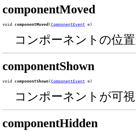
componentMoved
void 
componentMoved
(
ComponentEvent
 e)
コンポーネントの位置
componentShown
void 
componentShown
(
ComponentEvent
 e)
コンポーネントが可視
componentHidden