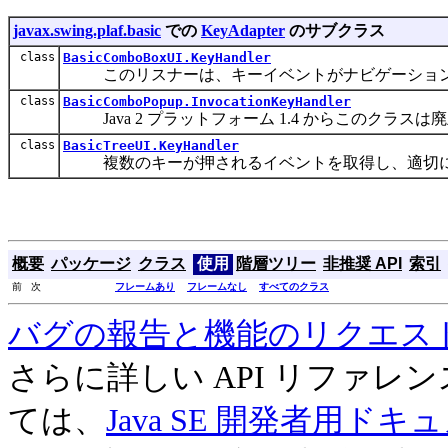
javax.swing.plaf.basic
での
KeyAdapter
のサブクラス
class
BasicComboBoxUI.KeyHandler
このリスナーは、キーイベントがナビゲーション
class
BasicComboPopup.InvocationKeyHandler
Java 2 プラットフォーム 1.4 からこのクラス
class
BasicTreeUI.KeyHandler
複数のキーが押されるイベントを取得し、適切に
概要
パッケージ
クラス
使用
階層ツリー
非推奨 API
索引
前 次
フレームあり
フレームなし
すべてのクラス
バグの報告と機能のリクエス
さらに詳しい API リファ
ては、
Java SE 開発者用ドキ