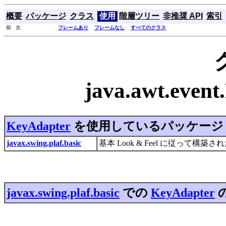
概要
パッケージ
クラス
使用
階層ツリー
非推奨 API
索引
前 次
フレームあり
フレームなし
すべてのクラス
java.awt.eve
KeyAdapter
を使用しているパッケージ
javax.swing.plaf.basic
基本 Look & Feel に従っ
javax.swing.plaf.basic
での
KeyAdapter