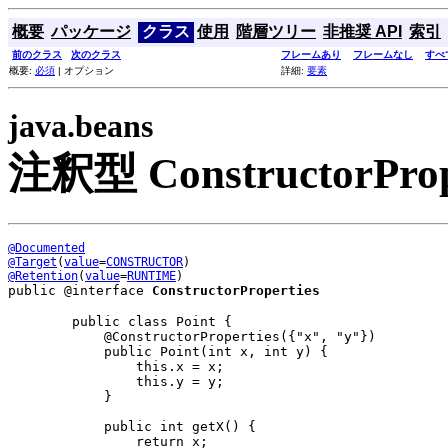
概要
パッケージ
クラス
使用
階層ツリー
非推奨 API
索引
前のクラス
次のクラス
フレームあり
フレームなし
すべ
概要:
必須
| オプション
詳細:
要素
java.beans
注釈型 ConstructorProp
@Documented
@Target
(
value
=
CONSTRUCTOR
@Retention
(
value
=
RUNTIME
public @interface 
ConstructorProperties
   public class Point {

       @ConstructorProperties({"x", "y"})

       public Point(int x, int y) {

           this.x = x;

           this.y = y;

       }

       public int getX() {

           return x;
