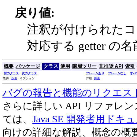
戻り値:
注釈が付けられたコ
対応する getter の名
概要
パッケージ
クラス
使用
階層ツリー
非推奨 API
索引
前のクラス
次のクラス
フレームあり
フレームなし
すべ
概要:
必須
| オプション
詳細:
要素
バグの報告と機能のリクエス
さらに詳しい API リファ
ては、
Java SE 開発者用ドキ
向けの詳細な解説、概念の概