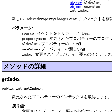
Object
 oldValue,

Object
 newValue,

                                  int index)
新しい
オブジェクトを構
IndexedPropertyChangeEvent
パラメータ:
- イベントをトリガーした Bean
source
- 変更されたプロパティーのプログ
propertyName
- プロパティーの古い値
oldValue
- プロパティーの新しい値
newValue
- 変更されたプロパティー要素のインデック
index
メソッドの詳細
getIndex
public int 
getIndex
()
変更されたプロパティーのインデックスを取得します。
戻り値:
変更されたプロパティー要素を指定するインデッ