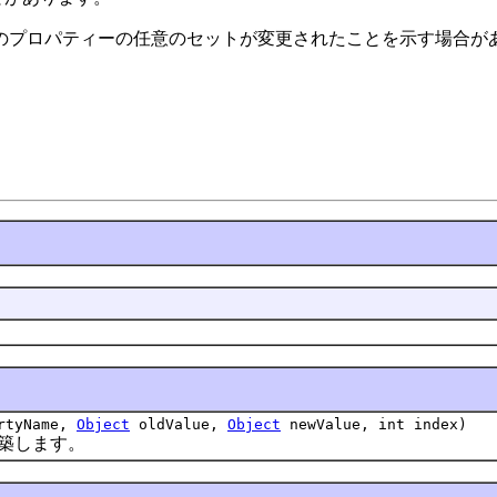
そのプロパティーの任意のセットが変更されたことを示す場合があ
rtyName,
Object
oldValue,
Object
newValue, int index)
築します。