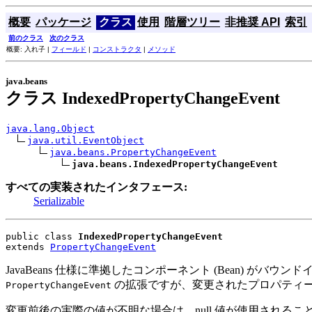
概要
パッケージ
クラス
使用
階層ツリー
非推奨 API
索引
前のクラス
次のクラス
概要: 入れ子 |
フィールド
|
コンストラクタ
|
メソッド
java.beans
クラス IndexedPropertyChangeEvent
java.lang.Object
java.util.EventObject
java.beans.PropertyChangeEvent
java.beans.IndexedPropertyChangeEvent
すべての実装されたインタフェース:
Serializable
public class 
IndexedPropertyChangeEvent
extends 
PropertyChangeEvent
JavaBeans
仕様に準拠したコンポーネント (Bean) がバウンドイ
の拡張ですが、変更されたプロパティ
PropertyChangeEvent
変更前後の実際の値が不明な場合は、null 値が使用されるこ