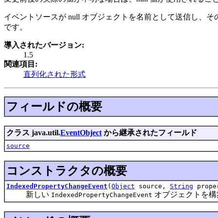
イベントソースが null オブジェクトを名前として送信し、
です。
導入されたバージョン:
1.5
関連項目:
直列化された形式
フィールドの概要
クラス java.util.
EventObject
から継承されたフィールド
source
コンストラクタの概要
IndexedPropertyChangeEvent
(
Object
source,
String
prope
新しい
オブジェクトを構
IndexedPropertyChangeEvent