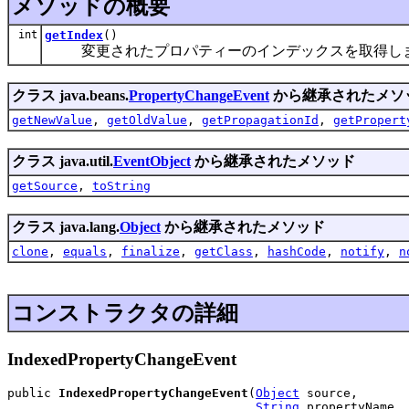
メソッドの概要
int
getIndex
()
変更されたプロパティーのインデックスを取得し
クラス java.beans.
PropertyChangeEvent
から継承されたメソ
getNewValue
,
getOldValue
,
getPropagationId
,
getPropert
クラス java.util.
EventObject
から継承されたメソッド
getSource
,
toString
クラス java.lang.
Object
から継承されたメソッド
clone
,
equals
,
finalize
,
getClass
,
hashCode
,
notify
,
n
コンストラクタの詳細
IndexedPropertyChangeEvent
public 
IndexedPropertyChangeEvent
(
Object
 source,

String
 propertyName,
