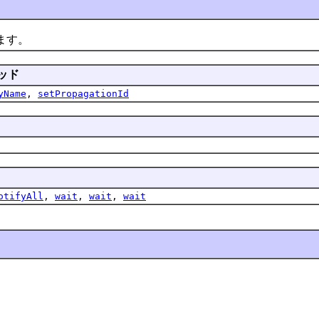
ます。
ッド
yName
,
setPropagationId
otifyAll
,
wait
,
wait
,
wait