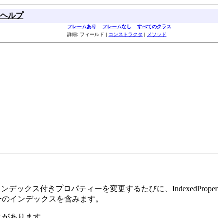
ヘルプ
フレームあり
フレームなし
すべてのクラス
詳細: フィールド |
コンストラクタ
|
メソッド
ンデックス付きプロパティーを変更するたびに、IndexedPrope
ーのインデックスを含みます。
とがあります。