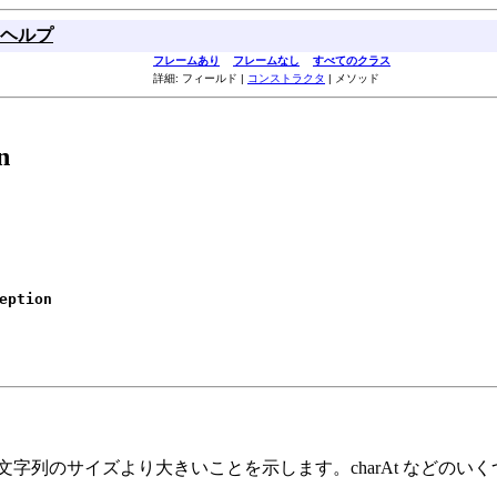
ヘルプ
フレームあり
フレームなし
すべてのクラス
詳細: フィールド |
コンストラクタ
| メソッド
n
eption
字列のサイズより大きいことを示します。charAt などのい