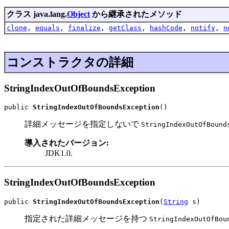
クラス java.lang.
Object
から継承されたメソッド
clone
,
equals
,
finalize
,
getClass
,
hashCode
,
notify
,
n
コンストラクタの詳細
StringIndexOutOfBoundsException
public 
StringIndexOutOfBoundsException
()
詳細メッセージを指定しないで
StringIndexOutOfBound
導入されたバージョン:
JDK1.0.
StringIndexOutOfBoundsException
public 
StringIndexOutOfBoundsException
(
String
 s)
指定された詳細メッセージを持つ
StringIndexOutOfBou