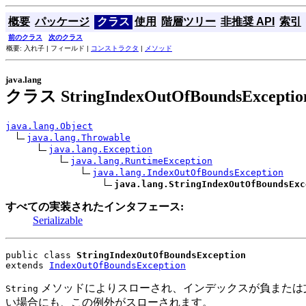
概要
パッケージ
クラス
使用
階層ツリー
非推奨 API
索引
前のクラス
次のクラス
概要: 入れ子 | フィールド |
コンストラクタ
|
メソッド
java.lang
クラス StringIndexOutOfBoundsExceptio
java.lang.Object
java.lang.Throwable
java.lang.Exception
java.lang.RuntimeException
java.lang.IndexOutOfBoundsException
java.lang.StringIndexOutOfBoundsExc
すべての実装されたインタフェース:
Serializable
public class 
StringIndexOutOfBoundsException
extends 
IndexOutOfBoundsException
メソッドによりスローされ、インデックスが負または文
String
い場合にも、この例外がスローされます。