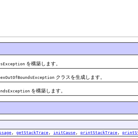
を構築します。
dsException
クラスを生成します。
dexOutOfBoundsException
を構築します。
undsException
ssage
,
getStackTrace
,
initCause
,
printStackTrace
,
printS