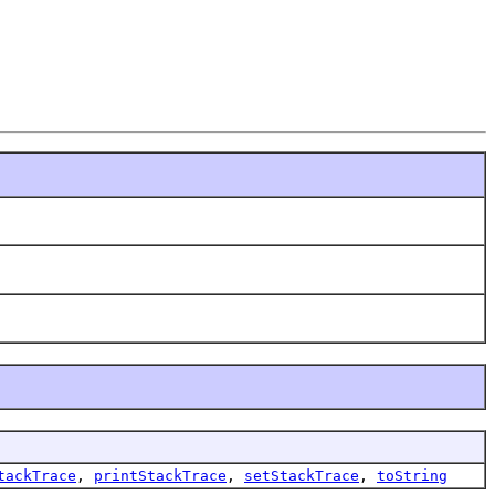
tackTrace
,
printStackTrace
,
setStackTrace
,
toString