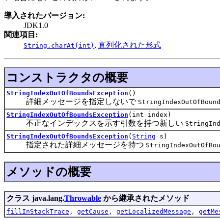
導入されたバージョン:
JDK1.0
関連項目:
,
直列化された形式
String.charAt(int)
コンストラクタの概要
StringIndexOutOfBoundsException
()
詳細メッセージを指定しないで
StringIndexOutOfBoun
StringIndexOutOfBoundsException
(int index)
不正なインデックスを示す引数を持つ新しい
StringIn
StringIndexOutOfBoundsException
(
String
s)
指定された詳細メッセージを持つ
StringIndexOutOfBo
メソッドの概要
クラス java.lang.
Throwable
から継承されたメソッド
fillInStackTrace
,
getCause
,
getLocalizedMessage
,
getMe