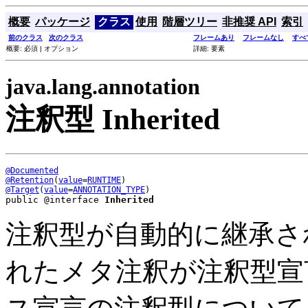
概要
パッケージ
クラス
使用
階層ツリー
非推奨 API
索引
前のクラス
次のクラス
フレームあり
フレームなし
すべ
概要: 必須 | オプション
詳細: 要素
java.lang.annotation
注釈型 Inherited
@Documented
@Retention
(
value
=
RUNTIME
@Target
(
value
=
ANNOTATION_TYPE
public @interface 
Inherited
注釈型が自動的に継承さ
れたメタ注釈が注釈型宣