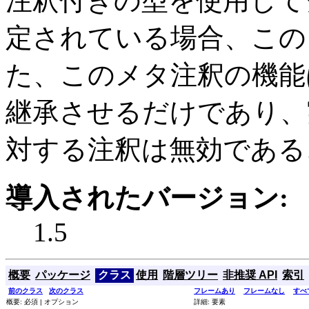
注釈付きの型を使用して
定されている場合、この
た、このメタ注釈の機能
継承させるだけであり、
対する注釈は無効である
導入されたバージョン:
1.5
概要
パッケージ
クラス
使用
階層ツリー
非推奨 API
索引
前のクラス
次のクラス
フレームあり
フレームなし
すべ
概要: 必須 | オプション
詳細: 要素