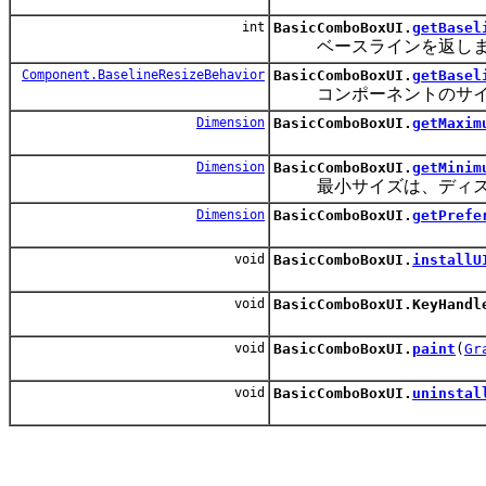
int
BasicComboBoxUI.
getBasel
ベースラインを返しま
Component.BaselineResizeBehavior
BasicComboBoxUI.
getBasel
コンポーネントのサイズ
Dimension
BasicComboBoxUI.
getMaxim
Dimension
BasicComboBoxUI.
getMinim
最小サイズは、ディスプ
Dimension
BasicComboBoxUI.
getPrefe
void
BasicComboBoxUI.
installU
void
BasicComboBoxUI.KeyHandl
void
BasicComboBoxUI.
paint
(
Gr
void
BasicComboBoxUI.
uninstal