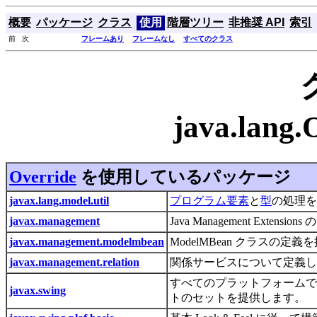
概要
パッケージ
クラス
使用
階層ツリー
非推奨 API
索引
前 次
フレームあり
フレームなし
すべてのクラス
java.lang
Override
を使用しているパッケージ
javax.lang.model.util
プログラム要素
と
型
の処理
javax.management
Java Management Exte
javax.management.modelmbean
ModelMBean クラスの定
javax.management.relation
関係サービスについて定義
すべてのプラットフォームで可
javax.swing
トのセットを提供します。