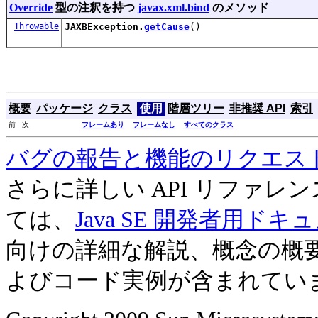
Override
型の注釈を持つ
javax.xml.bind
のメソッド
Throwable
JAXBException.
getCause
()
概要
パッケージ
クラス
使用
階層ツリー
非推奨 API
索引
前 次
フレームあり
フレームなし
すべてのクラス
バグの報告と機能のリクエス
さらに詳しい API リファ
ては、
Java SE 開発者用ドキ
向けの詳細な解説、概念の概
よびコード実例が含まれてい