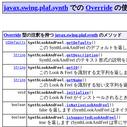
javax.swing.plaf.synth
での
Override
の
Override
型の注釈を持つ
javax.swing.plaf.synth
のメソッド
UIDefaults
SynthLookAndFeel.
getDefaults
()
この SynthLookAndFeel のデフォルトを返
String
SynthLookAndFeel.
getDescription
()
SynthLookAndFeel のテキスト形式の説明
String
SynthLookAndFeel.
getID
()
この Look & Feel を識別する文字列を返し
String
SynthLookAndFeel.
getName
()
この Look & Feel を識別する短い文字列を
void
SynthLookAndFeel.
initialize
()
この Look & Feel がインストールされるとき
boolean
SynthLookAndFeel.
isNativeLookAndFeel
()
false を返します (SynthLookAndFeel はネ
boolean
SynthLookAndFeel.
isSupportedLookAndFeel
()
true を返します (SynthLookAndFeel 