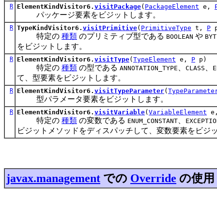
R
ElementKindVisitor6.
visitPackage
(
PackageElement
e,
パッケージ要素をビジットします。
R
TypeKindVisitor6.
visitPrimitive
(
PrimitiveType
t,
P
p
特定の
種類
のプリミティブ型である
や
BOOLEAN
BYT
をビジットします。
R
ElementKindVisitor6.
visitType
(
TypeElement
e,
P
p)
特定の
種類
の型である
、
、
ANNOTATION_TYPE
CLASS
E
て、型要素をビジットします。
R
ElementKindVisitor6.
visitTypeParameter
(
TypeParamete
型パラメータ要素をビジットします。
R
ElementKindVisitor6.
visitVariable
(
VariableElement
e
特定の
種類
の変数である
、
ENUM_CONSTANT
EXCEPTIO
ビジットメソッドをディスパッチして、変数要素をビジ
javax.management
での
Override
の使用