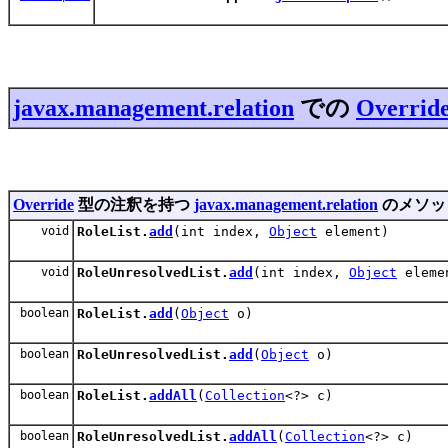
javax.management.relation
での
Overrid
Override
型の注釈を持つ
javax.management.relation
のメソッ
void
RoleList.
add
(int index,
Object
element)
void
RoleUnresolvedList.
add
(int index,
Object
eleme
boolean
RoleList.
add
(
Object
o)
boolean
RoleUnresolvedList.
add
(
Object
o)
boolean
RoleList.
addAll
(
Collection
<?> c)
boolean
RoleUnresolvedList.
addAll
(
Collection
<?> c)