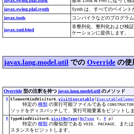
javax.swing.plaf.basic
基本 Look & Feel 
javax.swing.plaf.synth
Synth は、すべてのペイント
javax.tools
コンパイラなどのプログラ
非整列化、整列化および検
javax.xml.bind
ケーションに提供します。
javax.lang.model.util
での
Override
の使
Override
型の注釈を持つ
javax.lang.model.util
のメソッド
R
ElementKindVisitor6.
visitExecutable
(
ExecutableEleme
特定の
種類
の実行可能ファイルである
CONSTRUCTOR
ソッドをディスパッチして、実行可能要素をビジットし
R
TypeKindVisitor6.
visitNoType
(
NoType
t,
P
p)
特定の
種類
の擬似型である
、
、また
VOID
PACKAGE
スタンスをビジットします。