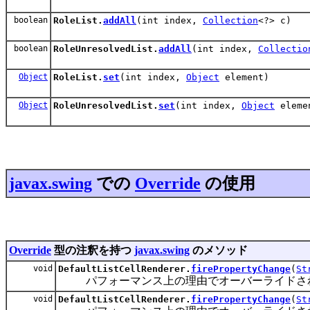
boolean
RoleList.
addAll
(int index,
Collection
<?> c)
boolean
RoleUnresolvedList.
addAll
(int index,
Collectio
Object
RoleList.
set
(int index,
Object
element)
Object
RoleUnresolvedList.
set
(int index,
Object
eleme
javax.swing
での
Override
の使用
Override
型の注釈を持つ
javax.swing
のメソッド
void
DefaultListCellRenderer.
firePropertyChange
(
St
パフォーマンス上の理由でオーバーライドさ
void
DefaultListCellRenderer.
firePropertyChange
(
St