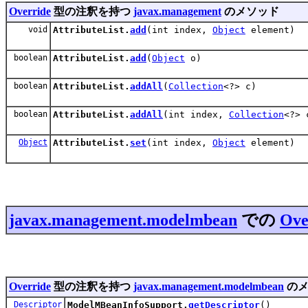
Override
型の注釈を持つ
javax.management
のメソッド
void
AttributeList.
add
(int index,
Object
element)
boolean
AttributeList.
add
(
Object
o)
boolean
AttributeList.
addAll
(
Collection
<?> c)
boolean
AttributeList.
addAll
(int index,
Collection
<?> 
Object
AttributeList.
set
(int index,
Object
element)
javax.management.modelmbean
での
Ove
Override
型の注釈を持つ
javax.management.modelmbean
のメ
Descriptor
ModelMBeanInfoSupport.
getDescriptor
()