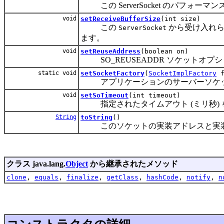
この ServerSocket のパフォー
void
setReceiveBufferSize
(int size)
この
から受け入れら
ServerSocket
ます。
void
setReuseAddress
(boolean on)
SO_REUSEADDR ソケットオプ
static void
setSocketFactory
(
SocketImplFactory
f
アプリケーションのサーバーソケッ
void
setSoTimeout
(int timeout)
指定されたタイムアウト (ミリ秒) を使
String
toString
()
このソケットの実装アドレスと実
クラス java.lang.
Object
から継承されたメソッド
clone
,
equals
,
finalize
,
getClass
,
hashCode
,
notify
,
n