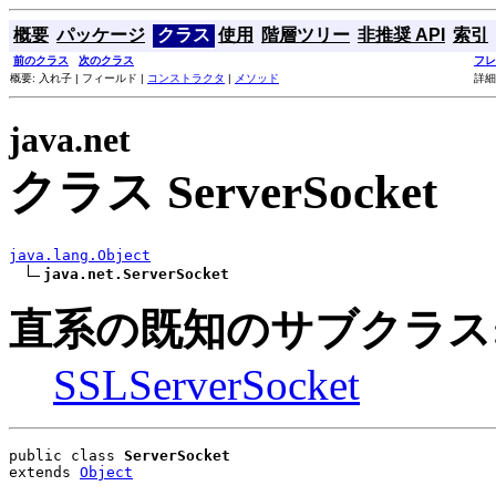
概要
パッケージ
クラス
使用
階層ツリー
非推奨 API
索引
前のクラス
次のクラス
フレ
概要: 入れ子 | フィールド |
コンストラクタ
|
メソッド
詳細
java.net
クラス ServerSocket
java.lang.Object
java.net.ServerSocket
直系の既知のサブクラス
SSLServerSocket
public class 
ServerSocket
extends 
Object