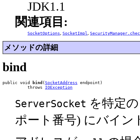
JDK1.1
関連項目:
,
,
SocketOptions
SocketImpl
SecurityManager.chec
メソッドの詳細
bind
public void 
bind
(
SocketAddress
 endpoint)

          throws 
IOException
を特定のア
ServerSocket
ポート番号) にバイン