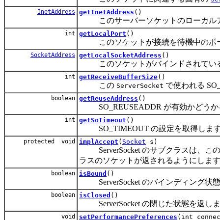
InetAddress
getInetAddress
()
このサーバーソケットのローカルア
int
getLocalPort
()
このソケットが接続を待機中のポー
SocketAddress
getLocalSocketAddress
()
このソケットがバインドされている
int
getReceiveBufferSize
()
この
で使われる SO
ServerSocket
boolean
getReuseAddress
()
SO_REUSEADDR が有効かどう
int
getSoTimeout
()
SO_TIMEOUT の設定を取得しま
protected void
implAccept
(
Socket
s)
ServerSocket のサブクラスは、こ
ラスのソケットが返されるようにしま
boolean
isBound
()
ServerSocket のバインディング
boolean
isClosed
()
ServerSocket の閉じた状態を返し
void
setPerformancePreferences
(int conne