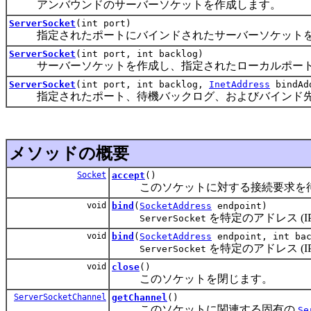
アンバウンドのサーバーソケットを作成します。
ServerSocket
(int port)
指定されたポートにバインドされたサーバーソケットを
ServerSocket
(int port, int backlog)
サーバーソケットを作成し、指定されたローカルポート
ServerSocket
(int port, int backlog,
InetAddress
bindAd
指定されたポート、待機バックログ、およびバインド先のロ
メソッドの概要
Socket
accept
()
このソケットに対する接続要求を待
void
bind
(
SocketAddress
endpoint)
を特定のアドレス (
ServerSocket
void
bind
(
SocketAddress
endpoint, int bac
を特定のアドレス (
ServerSocket
void
close
()
このソケットを閉じます。
ServerSocketChannel
getChannel
()
このソケットに関連する固有の
Se