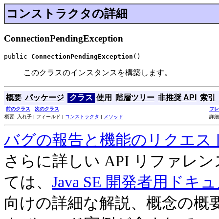
コンストラクタの詳細
ConnectionPendingException
public 
ConnectionPendingException
()
このクラスのインスタンスを構築します。
概要
パッケージ
クラス
使用
階層ツリー
非推奨 API
索引
前のクラス
次のクラス
フレ
概要: 入れ子 | フィールド |
コンストラクタ
|
メソッド
詳細
バグの報告と機能のリクエス
さらに詳しい API リファ
ては、
Java SE 開発者用ドキ
向けの詳細な解説、概念の概