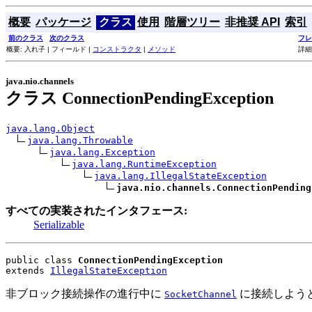
概要
パッケージ
クラス
使用
階層ツリー
非推奨 API
索引
前のクラス
次のクラス
フレ
概要: 入れ子 | フィールド |
コンストラクタ
|
メソッド
詳細
java.nio.channels
クラス ConnectionPendingException
java.lang.Object
java.lang.Throwable
java.lang.Exception
java.lang.RuntimeException
java.lang.IllegalStateException
java.nio.channels.ConnectionPending
すべての実装されたインタフェース:
Serializable
public class 
ConnectionPendingException
extends 
IllegalStateException
非ブロック接続操作の進行中に
に接続しよう
SocketChannel