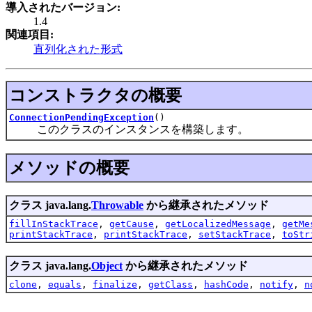
導入されたバージョン:
1.4
関連項目:
直列化された形式
コンストラクタの概要
ConnectionPendingException
()
このクラスのインスタンスを構築します。
メソッドの概要
クラス java.lang.
Throwable
から継承されたメソッド
fillInStackTrace
,
getCause
,
getLocalizedMessage
,
getMe
printStackTrace
,
printStackTrace
,
setStackTrace
,
toStr
クラス java.lang.
Object
から継承されたメソッド
clone
,
equals
,
finalize
,
getClass
,
hashCode
,
notify
,
n