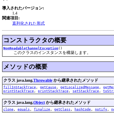
導入されたバージョン:
1.4
関連項目:
直列化された形式
コンストラクタの概要
NonReadableChannelException
()
このクラスのインスタンスを構築します。
メソッドの概要
クラス java.lang.
Throwable
から継承されたメソッド
fillInStackTrace
,
getCause
,
getLocalizedMessage
,
getMe
printStackTrace
,
printStackTrace
,
setStackTrace
,
toStr
クラス java.lang.
Object
から継承されたメソッド
clone
,
equals
,
finalize
,
getClass
,
hashCode
,
notify
,
n