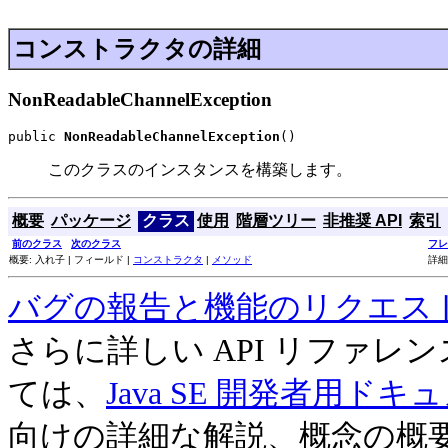
コンストラクタの詳細
NonReadableChannelException
public 
NonReadableChannelException
()
このクラスのインスタンスを構築します。
概要
パッケージ
クラス
使用
階層ツリー
非推奨 API
索引
前のクラス
次のクラス
フレ
概要: 入れ子 | フィールド |
コンストラクタ
|
メソッド
詳細
バグの報告と機能のリクエス
さらに詳しい API リファ
ては、
Java SE 開発者用ドキ
向けの詳細な解説、概念の概