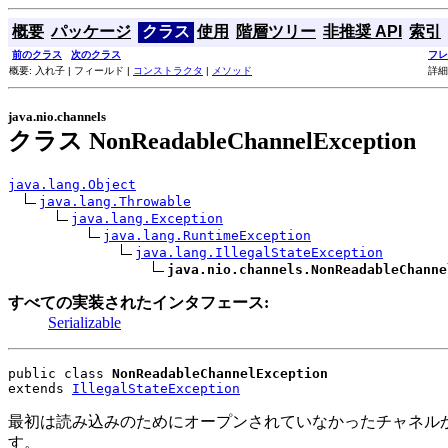
概要
パッケージ
クラス
使用
階層ツリー
非推奨 API
索引
前のクラス
次のクラス
フレ
概要: 入れ子 | フィールド |
コンストラクタ
|
メソッド
詳細
java.nio.channels
クラス NonReadableChannelException
java.lang.Object
java.lang.Throwable
java.lang.Exception
java.lang.RuntimeException
java.lang.IllegalStateException
java.nio.channels.NonReadableChanne
すべての実装されたインタフェース:
Serializable
public class 
NonReadableChannelException
extends 
IllegalStateException
最初は読み込みのためにオープンされていなかったチャネル
す。