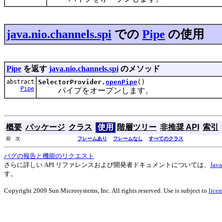
java.nio.channels.spi
での
Pipe
の使用
Pipe
を返す
java.nio.channels.spi
のメソッド
abstract
SelectorProvider.
openPipe
()
Pipe
パイプをオープンします。
概要
パッケージ
クラス
使用
階層ツリー
非推奨 API
索引
前 次
フレームあり
フレームなし
すべてのクラス
バグの報告と機能のリクエスト
さらに詳しい API リファレンスおよび開発者ドキュメントについては、
Ja
す。
Copyright 2009 Sun Microsystems, Inc. All rights reserved. Use is subject to
licen