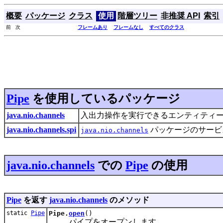
概要
パッケージ
クラス
使用
階層ツリー
非推奨 API
索引
前 次
フレームあり
フレームなし
すべてのクラス
Pipe
を使用しているパッケージ
java.nio.channels
入出力操作を実行できるエンティティー
java.nio.channels.spi
パッケージのサービ
java.nio.channels
java.nio.channels
での
Pipe
の使用
Pipe
を返す
java.nio.channels
のメソッド
static
Pipe
Pipe.
open
()
パイプをオープンします。