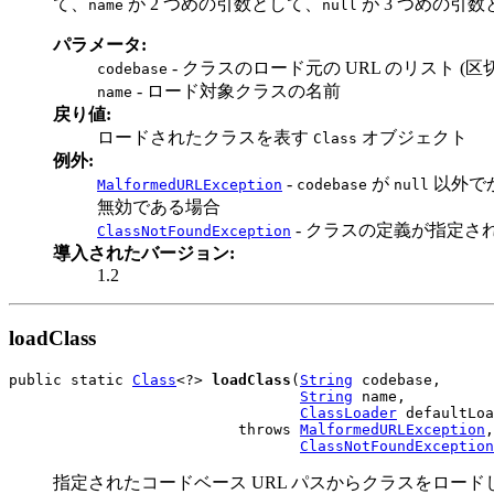
て、
が 2 つめの引数として、
が 3 つめの引
name
null
パラメータ:
- クラスのロード元の URL のリスト 
codebase
- ロード対象クラスの名前
name
戻り値:
ロードされたクラスを表す
オブジェクト
Class
例外:
-
が
以外でか
MalformedURLException
codebase
null
無効である場合
- クラスの定義が指定さ
ClassNotFoundException
導入されたバージョン:
1.2
loadClass
public static 
Class
<?> 
loadClass
(
String
 codebase,

String
 name,

ClassLoader
 defaultLoa
                          throws 
MalformedURLException
,

ClassNotFoundException
指定されたコードベース URL パスからクラスをロー