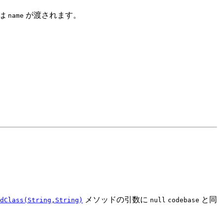
には
が渡されます。
name
メソッドの引数に
と同
dClass(String,String)
null
codebase