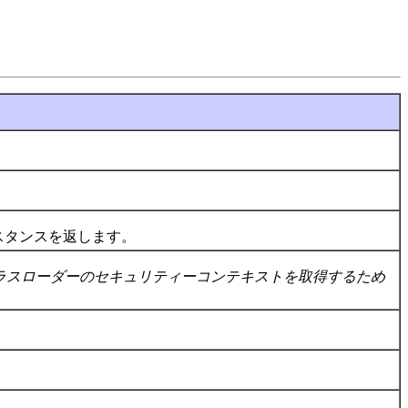
スタンスを返します。
 では、クラスローダーのセキュリティーコンテキストを取得するため