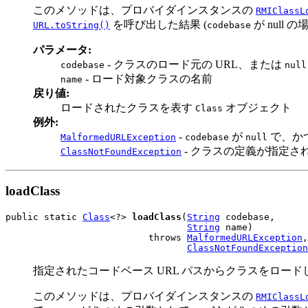
このメソッドは、プロバイダインスタンスの
RMIClassL
を呼び出した結果 (
が null 
URL.toString()
codebase
パラメータ:
- クラスのロード元の URL、または
codebase
null
- ロード対象クラスの名前
name
戻り値:
ロードされたクラスを表す
オブジェクト
Class
例外:
-
が
で、か
MalformedURLException
codebase
null
- クラスの定義が指定され
ClassNotFoundException
loadClass
public static 
Class
<?> 
loadClass
(
String
 codebase,

String
 name)

                          throws 
MalformedURLException
,

ClassNotFoundException
指定されたコードベース URL パスからクラスをロー
このメソッドは、プロバイダインスタンスの
RMIClassL