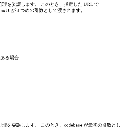
理を委譲します。 このとき、指定した URL で
、
が 3 つめの引数として渡されます。
null
である場合
処理を委譲します。 このとき、
が最初の引数とし
codebase