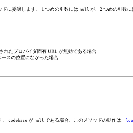
ッドに委譲します。 1 つめの引数には
が、2 つめの引数
null
されたプロバイダ固有 URL が無効である場合
ベースの位置になかった場合
す。
が
である場合、このメソッドの動作は、
codebase
null
loa