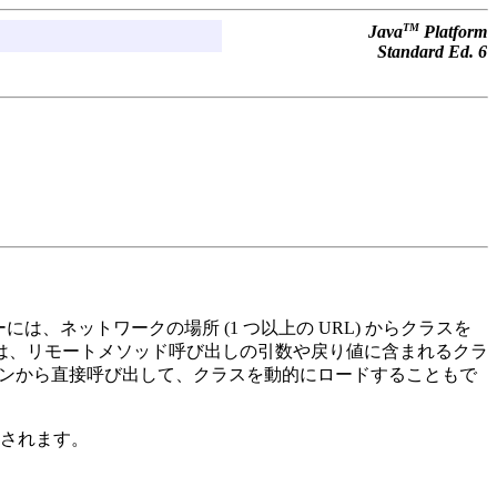
TM
Java
Platform
Standard Ed. 6
には、ネットワークの場所 (1 つ以上の URL) からクラスを
は、リモートメソッド呼び出しの引数や戻り値に含まれるクラ
ョンから直接呼び出して、クラスを動的にロードすることもで
されます。