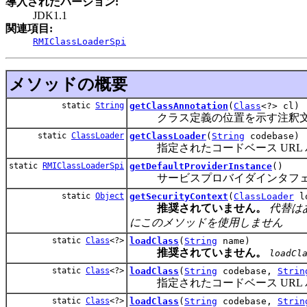
導入されたバージョン:
JDK1.1
関連項目:
RMIClassLoaderSpi
メソッドの概要
static
String
getClassAnnotation
(
Class
<?> cl)
クラス定義の位置を示す注釈文
static
ClassLoader
getClassLoader
(
String
codebase)
指定されたコードベース URL 
static
RMIClassLoaderSpi
getDefaultProviderInstance
()
サービスプロバイダインタフ
static
Object
getSecurityContext
(
ClassLoader
lo
推奨されていません。
代替はあ
にこのメソッドを使用しません
static
Class
<?>
loadClass
(
String
name)
推奨されていません。
loadCl
static
Class
<?>
loadClass
(
String
codebase,
Strin
指定されたコードベース URL 
static
Class
<?>
loadClass
(
String
codebase,
Strin