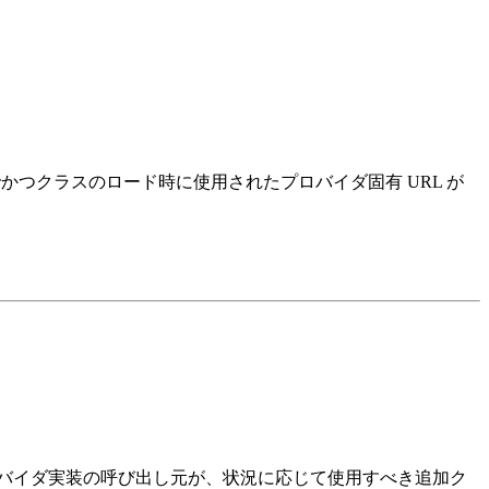
かつクラスのロード時に使用されたプロバイダ固有 URL が
ロバイダ実装の呼び出し元が、状況に応じて使用すべき追加ク