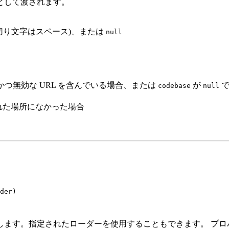
数として渡されます。
(区切り文字はスペース)、または
null
つ無効な URL を含んでいる場合、または
が
で
codebase
null
れた場所になかった場合
der)

ドします。指定されたローダーを使用することもできます。 プ