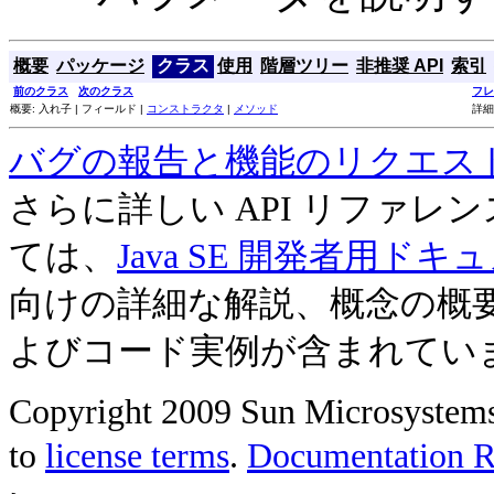
概要
パッケージ
クラス
使用
階層ツリー
非推奨 API
索引
前のクラス
次のクラス
フレ
概要: 入れ子 | フィールド |
コンストラクタ
|
メソッド
詳細
バグの報告と機能のリクエス
さらに詳しい API リファ
ては、
Java SE 開発者用ドキ
向けの詳細な解説、概念の概
よびコード実例が含まれてい
Copyright 2009 Sun Microsystems, 
to
license terms
.
Documentation Re