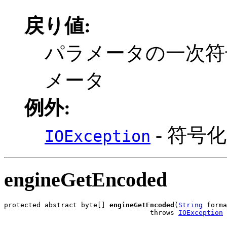
戻り値:
パラメータの一次符
メータ
例外:
- 符号
IOException
engineGetEncoded
protected abstract byte[] 
engineGetEncoded
(
String
 forma
                                    throws 
IOException