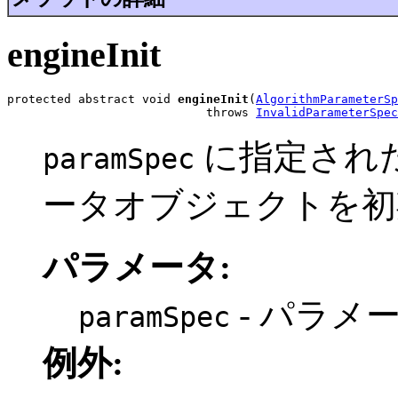
engineInit
protected abstract void 
engineInit
(
AlgorithmParameterSp
                            throws 
InvalidParameterSpec
に指定され
paramSpec
ータオブジェクトを初
パラメータ:
- パラメ
paramSpec
例外: