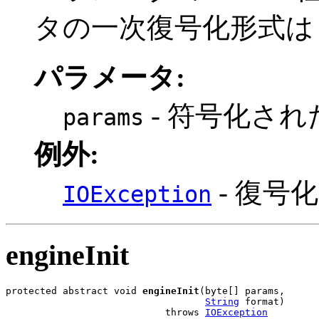
タの一次復号化形式は A
パラメータ:
- 符号化さ
params
例外:
- 復号
IOException
engineInit
protected abstract void 
engineInit
(byte[] params,

String
 format)

                            throws 
IOException