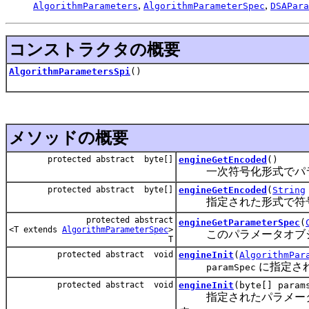
,
,
AlgorithmParameters
AlgorithmParameterSpec
DSAPara
コンストラクタの概要
AlgorithmParametersSpi
()
メソッドの概要
protected abstract byte[]
engineGetEncoded
()
一次符号化形式でパラ
protected abstract byte[]
engineGetEncoded
(
String
指定された形式で符号
protected abstract
engineGetParameterSpec
(
<T extends
AlgorithmParameterSpec
>
このパラメータオブジェ
T
protected abstract void
engineInit
(
AlgorithmPar
に指定さ
paramSpec
protected abstract void
engineInit
(byte[] param
指定されたパラメータを