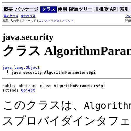
概要
パッケージ
クラス
使用
階層ツリー
非推奨 API
索引
前のクラス
次のクラス
フレ
概要: 入れ子 | フィールド |
コンストラクタ
|
メソッド
詳細
java.security
クラス AlgorithmParam
java.lang.Object
java.security.AlgorithmParametersSpi
public abstract class 
AlgorithmParametersSpi
extends 
Object
このクラスは、
Algorith
スプロバイダインタフェー