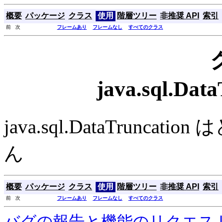
概要
パッケージ
クラス
使用
階層ツリー
非推奨 API
索引
前 次
フレームあり
フレームなし
すべてのクラス
java.sql.Da
java.sql.DataTrun
ん
概要
パッケージ
クラス
使用
階層ツリー
非推奨 API
索引
前 次
フレームあり
フレームなし
すべてのクラス
バグの報告と機能のリクエス