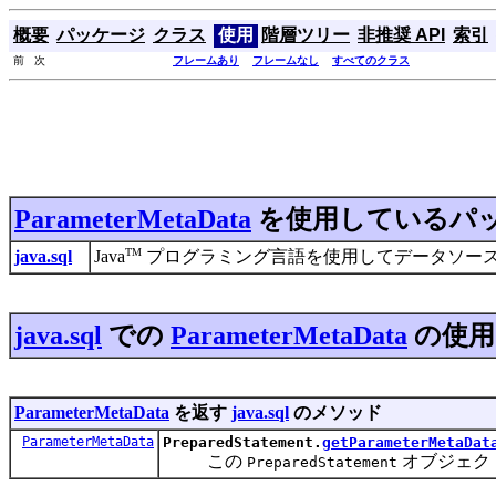
概要
パッケージ
クラス
使用
階層ツリー
非推奨 API
索引
前 次
フレームあり
フレームなし
すべてのクラス
ParameterMetaData
を使用しているパ
TM
java.sql
Java
プログラミング言語を使用してデータソース 
java.sql
での
ParameterMetaData
の使用
ParameterMetaData
を返す
java.sql
のメソッド
ParameterMetaData
PreparedStatement.
getParameterMetaDat
この
オブジェク
PreparedStatement