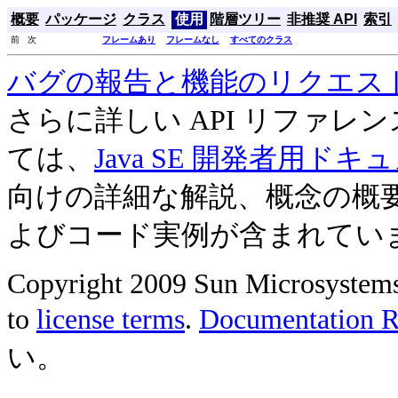
概要
パッケージ
クラス
使用
階層ツリー
非推奨 API
索引
前 次
フレームあり
フレームなし
すべてのクラス
バグの報告と機能のリクエス
さらに詳しい API リファ
ては、
Java SE 開発者用ドキ
向けの詳細な解説、概念の概
よびコード実例が含まれてい
Copyright 2009 Sun Microsystems, 
to
license terms
.
Documentation Re
い。