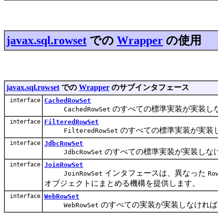
javax.sql.rowset
での
Wrapper
の使用
javax.sql.rowset
での
Wrapper
のサブインタフェース
interface
CachedRowSet
のすべての標準実装が実装し
CachedRowSet
interface
FilteredRowSet
のすべての標準実装が実装
FilteredRowSet
interface
JdbcRowSet
のすべての標準実装が実装しな
JdbcRowSet
interface
JoinRowSet
インタフェースは、異なった
JoinRowSet
Ro
オブジェクトにまとめる機構を提供します。
interface
WebRowSet
のすべての実装が実装しなければ
WebRowSet