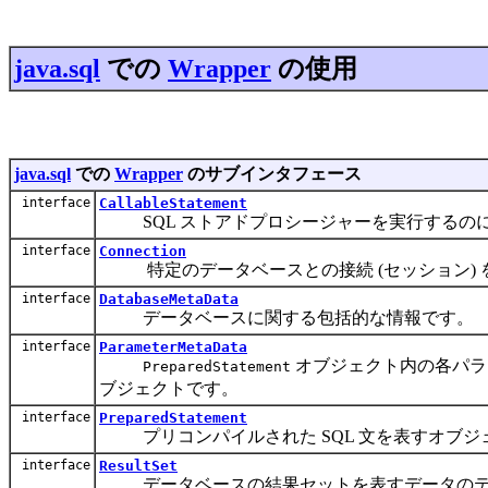
java.sql
での
Wrapper
の使用
java.sql
での
Wrapper
のサブインタフェース
interface
CallableStatement
SQL ストアドプロシージャーを実行するの
interface
Connection
特定のデータベースとの接続 (セッション) 
interface
DatabaseMetaData
データベースに関する包括的な情報です。
interface
ParameterMetaData
オブジェクト内の各パラ
PreparedStatement
ブジェクトです。
interface
PreparedStatement
プリコンパイルされた SQL 文を表すオブジ
interface
ResultSet
データベースの結果セットを表すデータのテー