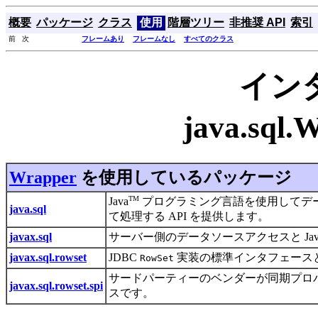
概要
パッケージ
クラス
使用
階層ツリー
非推奨 API
索引
前 次
フレームあり
フレームなし
すべてのクラス
イン
java.sql
Wrapper
を使用しているパッケージ
TM
Java
プログラミング言語を使用してデー
java.sql
て処理する API を提供します。
javax.sql
サーバー側のデータソースアクセスと Jav
javax.sql.rowset
JDBC
実装の標準インタフェース
RowSet
サードパーティーのベンダーが同期プロ
javax.sql.rowset.spi
スです。