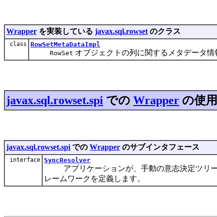
Wrapper
を実装している
javax.sql.rowset
のクラス
class
RowSetMetaDataImpl
オブジェクトの列に関するメタデータ情
RowSet
javax.sql.rowset.spi
での
Wrapper
の使
javax.sql.rowset.spi
での
Wrapper
のサブインタフェース
interface
SyncResolver
アプリケーションが、手動の意志決定ツリーを
レームワークを定義します。