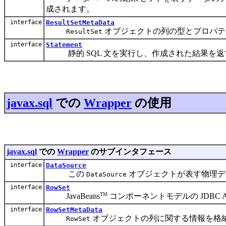
成されます。
interface
ResultSetMetaData
オブジェクトの列の型とプロパテ
ResultSet
interface
Statement
静的 SQL 文を実行し、作成された結果を返
javax.sql
での
Wrapper
の使用
javax.sql
での
Wrapper
のサブインタフェース
interface
DataSource
この
オブジェクトが表す物理デ
DataSource
interface
RowSet
TM
JavaBeans
コンポーネントモデルの JDBC
interface
RowSetMetaData
オブジェクトの列に関する情報を格
RowSet