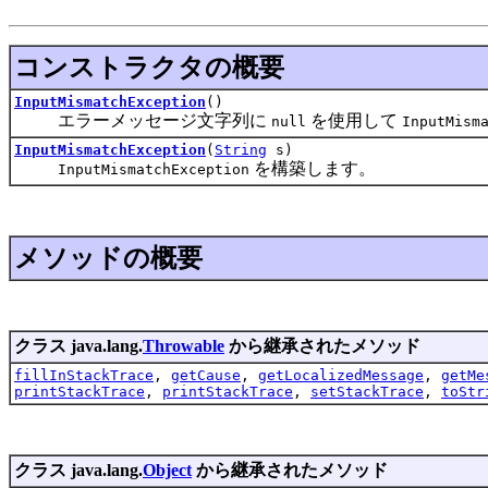
コンストラクタの概要
InputMismatchException
()
エラーメッセージ文字列に
を使用して
null
InputMism
InputMismatchException
(
String
s)
を構築します。
InputMismatchException
メソッドの概要
クラス java.lang.
Throwable
から継承されたメソッド
fillInStackTrace
,
getCause
,
getLocalizedMessage
,
getMe
printStackTrace
,
printStackTrace
,
setStackTrace
,
toStr
クラス java.lang.
Object
から継承されたメソッド