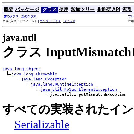
概要
パッケージ
クラス
使用
階層ツリー
非推奨 API
索引
前のクラス
次のクラス
フレ
概要: 入れ子 | フィールド |
コンストラクタ
|
メソッド
詳細
java.util
クラス InputMismatchE
java.lang.Object
java.lang.Throwable
java.lang.Exception
java.lang.RuntimeException
java.util.NoSuchElementException
java.util.InputMismatchException
すべての実装されたイン
Serializable