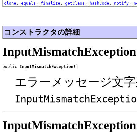
clone
,
equals
,
finalize
,
getClass
,
hashCode
,
notify
,
n
コンストラクタの詳細
InputMismatchException
public 
InputMismatchException
()
エラーメッセージ文
InputMismatchExceptio
InputMismatchException