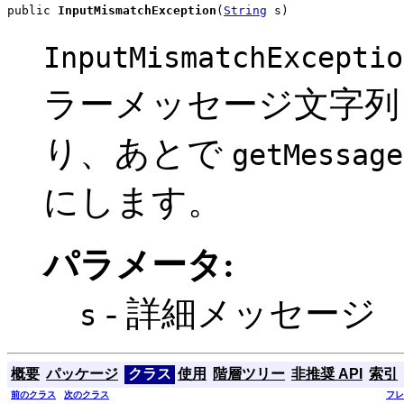
public 
InputMismatchException
(
String
 s)
InputMismatchExceptio
ラーメッセージ文字
り、あとで
getMessage
にします。
パラメータ:
- 詳細メッセージ
s
概要
パッケージ
クラス
使用
階層ツリー
非推奨 API
索引
前のクラス
次のクラス
フレ