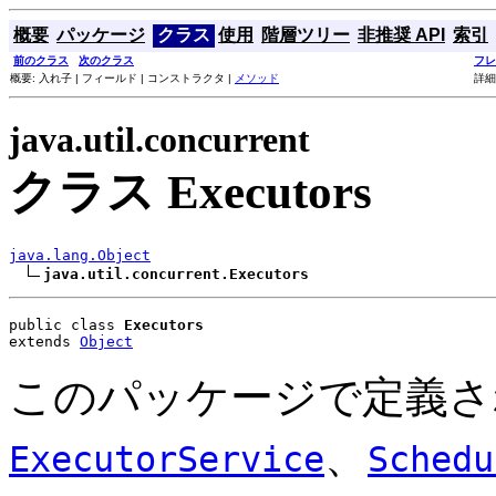
概要
パッケージ
クラス
使用
階層ツリー
非推奨 API
索引
前のクラス
次のクラス
フレ
概要: 入れ子 | フィールド | コンストラクタ |
メソッド
詳細
java.util.concurrent
クラス Executors
java.lang.Object
java.util.concurrent.Executors
public class 
Executors
extends 
Object
このパッケージで定義
、
ExecutorService
Schedu