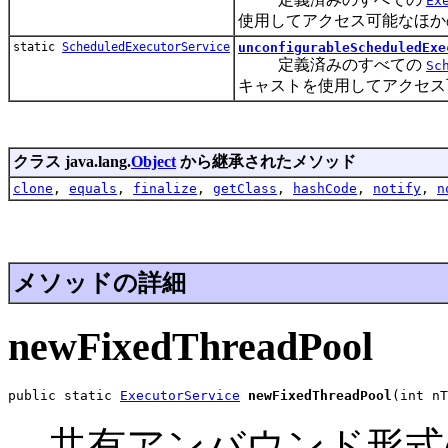
Ex
使用してアクセス可能なほか
static
ScheduledExecutorService
unconfigurableScheduledExe
定義済みのすべての
Sc
キャストを使用してアクセス
クラス java.lang.
Object
から継承されたメソッド
clone
,
equals
,
finalize
,
getClass
,
hashCode
,
notify
,
n
メソッドの詳細
newFixedThreadPool
public static 
ExecutorService
newFixedThreadPool
(int nT
共有アンバウンド形式