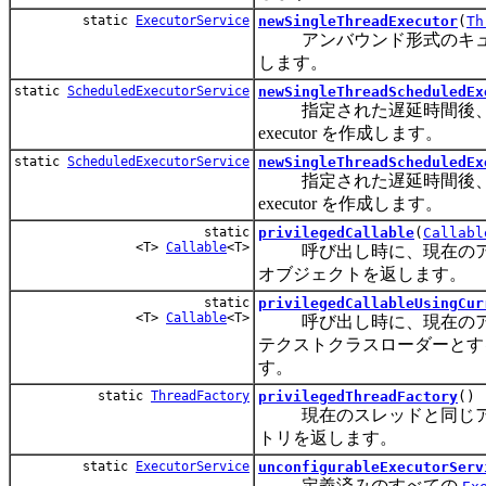
static
ExecutorService
newSingleThreadExecutor
(
Th
アンバウンド形式のキューなし
します。
static
ScheduledExecutorService
newSingleThreadScheduledEx
指定された遅延時間後、ま
executor を作成します。
static
ScheduledExecutorService
newSingleThreadScheduledEx
指定された遅延時間後、ま
executor を作成します。
static
privilegedCallable
(
Callabl
<T>
Callable
<T>
呼び出し時に、現在のア
オブジェクトを返します。
static
privilegedCallableUsingCur
<T>
Callable
<T>
呼び出し時に、現在のアク
テクストクラスローダーと
す。
static
ThreadFactory
privilegedThreadFactory
()
現在のスレッドと同じアク
トリを返します。
static
ExecutorService
unconfigurableExecutorServ
定義済みのすべての