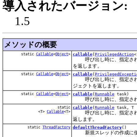
導入されたバージョン:
1.5
メソッドの概要
static
Callable
<
Object
>
callable
(
PrivilegedAction
<
呼び出し時に、指定された
を返します。
static
Callable
<
Object
>
callable
(
PrivilegedExcepti
呼び出し時に、指定された
ジェクトを返します。
static
Callable
<
Object
>
callable
(
Runnable
task)
呼び出し時に、指定され
static
callable
(
Runnable
task, T 
<T>
Callable
<T>
呼び出し時に、指定された
返します。
static
ThreadFactory
defaultThreadFactory
()
新規スレッドの作成に使用