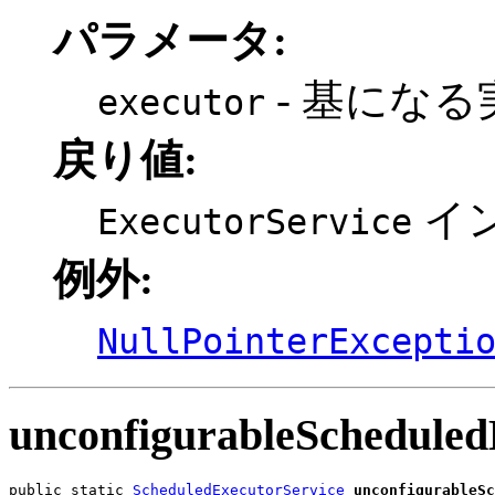
パラメータ:
- 基になる
executor
戻り値:
イ
ExecutorService
例外:
NullPointerExcepti
unconfigurableScheduled
public static 
ScheduledExecutorService
unconfigurableSc