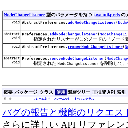
NodeChangeListener
型のパラメータを持つ
java.util.prefs
の
void
AbstractPreferences.
addNodeChangeListener
(
Node
abstract
Preferences.
addNodeChangeListener
(
NodeChangeLi
void
指定されたリスナーがこのノードの「ノード変
void
AbstractPreferences.
removeNodeChangeListener
(
N
abstract
Preferences.
removeNodeChangeListener
(
NodeChang
void
指定された
を削除して、
NodeChangeListener
概要
パッケージ
クラス
使用
階層ツリー
非推奨 API
索引
前 次
フレームあり
フレームなし
すべてのクラス
バグの報告と機能のリクエス
さらに詳しい API リファ