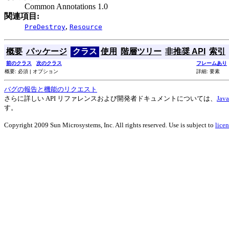
Common Annotations 1.0
関連項目:
,
PreDestroy
Resource
概要
パッケージ
クラス
使用
階層ツリー
非推奨 API
索引
前のクラス
次のクラス
フレームあり
概要: 必須 | オプション
詳細: 要素
バグの報告と機能のリクエスト
さらに詳しい API リファレンスおよび開発者ドキュメントについては、
Ja
す。
Copyright 2009 Sun Microsystems, Inc. All rights reserved. Use is subject to
licen