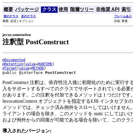
概要
パッケージ
クラス
使用
階層ツリー
非推奨 API
索引
前のクラス
次のクラス
フレームあり
概要: 必須 | オプション
詳細: 要素
javax.annotation
注釈型 PostConstruct
@Documented
@Retention
(
value
=
RUNTIME
@Target
(
value
=
METHOD
public @interface 
PostConstruct
PostConstruct 注釈は、依存性注入後に初期化のた
入をサポートするすべてのクラスでサポートされている必要があり
があります。この注釈を付加できるメソッドは 1 つだけです。Pos
InvocationContext オブジェクトを指定するEJB 
メソッドでは、チェック済み例外をスローしてはいけません。- PostConst
ライアントの場合を除き、このメソッドを static にしてはい
および例外からの回復が可能である場合を除いて、このクラ
導入されたバージョン: