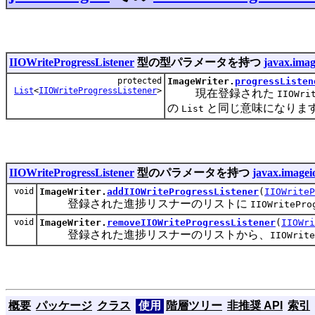
IIOWriteProgressListener
型の型パラメータを持つ
javax.imag
protected
ImageWriter.
progressListen
List
<
IIOWriteProgressListener
>
現在登録された
IIOWri
の
と同じ意味になりま
List
IIOWriteProgressListener
型のパラメータを持つ
javax.imagei
void
ImageWriter.
addIIOWriteProgressListener
(
IIOWriteP
登録された進捗リスナーのリストに
IIOWritePro
void
ImageWriter.
removeIIOWriteProgressListener
(
IIOWri
登録された進捗リスナーのリストから、
IIOWrite
概要
パッケージ
クラス
使用
階層ツリー
非推奨 API
索引