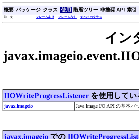
概要
パッケージ
クラス
使用
階層ツリー
非推奨 API
索引
前 次
フレームあり
フレームなし
すべてのクラス
イン
javax.imageio.event.I
IIOWriteProgressListener
を使用してい
javax.imageio
Java Image I/O API 
javax.imageio
での
IIOWriteProgressList