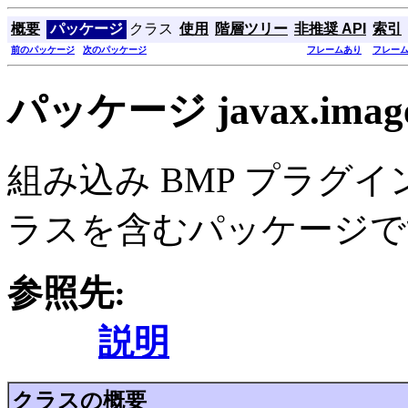
概要
パッケージ
クラス
使用
階層ツリー
非推奨 API
索引
前のパッケージ
次のパッケージ
フレームあり
フレー
パッケージ javax.imagei
組み込み BMP プラグイン
ラスを含むパッケージで
参照先:
説明
クラスの概要