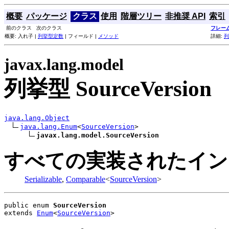
概要
パッケージ
クラス
使用
階層ツリー
非推奨 API
索引
前のクラス 次のクラス
フレー
概要: 入れ子 |
列挙型定数
| フィールド |
メソッド
詳細:
列
javax.lang.model
列挙型 SourceVersion
java.lang.Object
java.lang.Enum
<
SourceVersion
>

javax.lang.model.SourceVersion
すべての実装されたイン
Serializable
,
Comparable
<
SourceVersion
>
public enum 
SourceVersion
extends 
Enum
<
SourceVersion
>