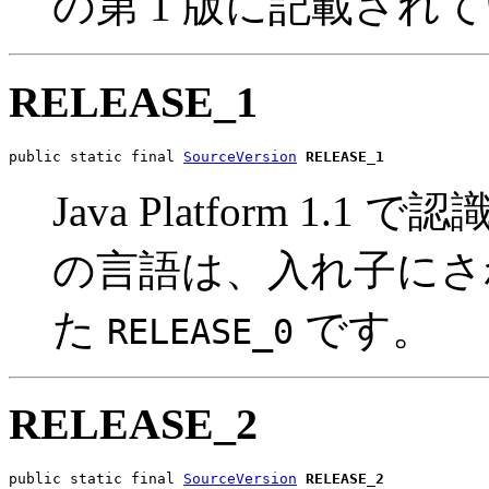
の第 1 版に記載され
RELEASE_1
public static final 
SourceVersion
RELEASE_1
Java Platform 1
の言語は、入れ子にさ
た
です。
RELEASE_0
RELEASE_2
public static final 
SourceVersion
RELEASE_2