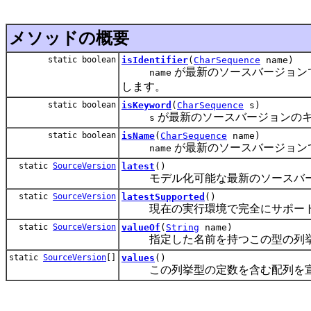
メソッドの概要
static boolean
isIdentifier
(
CharSequence
name)
が最新のソースバージョンで
name
します。
static boolean
isKeyword
(
CharSequence
s)
が最新のソースバージョンの
s
static boolean
isName
(
CharSequence
name)
が最新のソースバージョン
name
static
SourceVersion
latest
()
モデル化可能な最新のソースバー
static
SourceVersion
latestSupported
()
現在の実行環境で完全にサポート
static
SourceVersion
valueOf
(
String
name)
指定した名前を持つこの型の列挙
static
SourceVersion
[]
values
()
この列挙型の定数を含む配列を宣