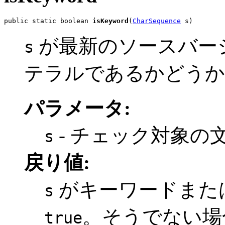
public static boolean 
isKeyword
(
CharSequence
 s)
が最新のソースバー
s
テラルであるかどうか
パラメータ:
- チェック対象の
s
戻り値:
がキーワードまた
s
。そうでない
true