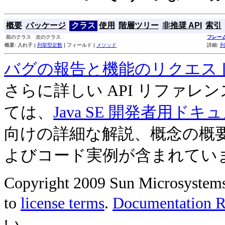
概要
パッケージ
クラス
使用
階層ツリー
非推奨 API
索引
前のクラス 次のクラス
フレー
概要: 入れ子 |
列挙型定数
| フィールド |
メソッド
詳細:
列
バグの報告と機能のリクエス
さらに詳しい API リファ
ては、
Java SE 開発者用ドキ
向けの詳細な解説、概念の概
よびコード実例が含まれてい
Copyright 2009 Sun Microsystems, 
to
license terms
.
Documentation Re
い。