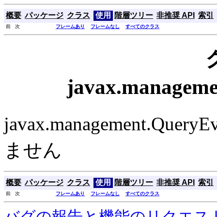
概要
パッケージ
クラス
使用
階層ツリー
非推奨 API
索引
前 次
フレームあり
フレームなし
すべてのクラス
javax.managem
javax.management.
ません
概要
パッケージ
クラス
使用
階層ツリー
非推奨 API
索引
前 次
フレームあり
フレームなし
すべてのクラス
バグの報告と機能のリクエス