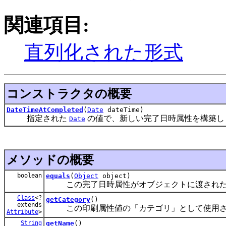
関連項目:
直列化された形式
コンストラクタの概要
DateTimeAtCompleted
(
Date
dateTime)
指定された
の値で、新しい完了日時属性を構築し
Date
メソッドの概要
boolean
equals
(
Object
object)
この完了日時属性がオブジェクトに渡された
Class
<?
getCategory
()
extends
この印刷属性値の「カテゴリ」として使用さ
Attribute
>
String
getName
()