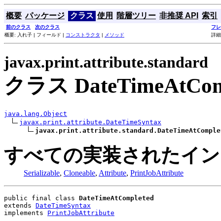
概要
パッケージ
クラス
使用
階層ツリー
非推奨 API
索引
前のクラス
次のクラス
フレ
概要: 入れ子 | フィールド |
コンストラクタ
|
メソッド
詳細
javax.print.attribute.standard
クラス DateTimeAtCom
java.lang.Object
javax.print.attribute.DateTimeSyntax
javax.print.attribute.standard.DateTimeAtComple
すべての実装されたイン
Serializable
,
Cloneable
,
Attribute
,
PrintJobAttribute
public final class 
DateTimeAtCompleted
extends 
DateTimeSyntax
implements 
PrintJobAttribute