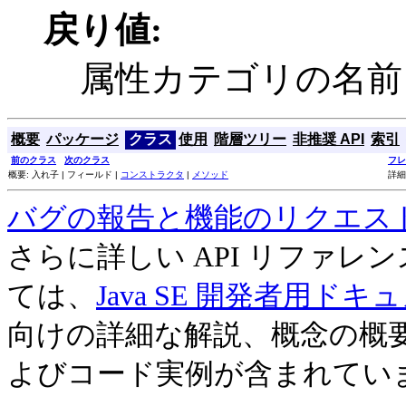
戻り値:
属性カテゴリの名前
概要
パッケージ
クラス
使用
階層ツリー
非推奨 API
索引
前のクラス
次のクラス
フレ
概要: 入れ子 | フィールド |
コンストラクタ
|
メソッド
詳細
バグの報告と機能のリクエス
さらに詳しい API リファ
ては、
Java SE 開発者用ドキ
向けの詳細な解説、概念の概
よびコード実例が含まれてい