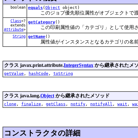
boolean
equals
(
Object
object)
このジョブ優先順位属性がオブジェクトで渡さ
Class
<?
getCategory
()
extends
この印刷属性値の「カテゴリ」として使用さ
Attribute
>
String
getName
()
属性値がインスタンスとなるカテゴリの名前
クラス javax.print.attribute.
IntegerSyntax
から継承されたメ
getValue
,
hashCode
,
toString
クラス java.lang.
Object
から継承されたメソッド
clone
,
finalize
,
getClass
,
notify
,
notifyAll
,
wait
,
wa
コンストラクタの詳細