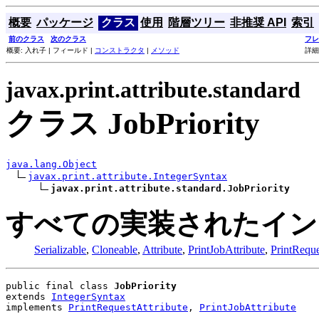
概要
パッケージ
クラス
使用
階層ツリー
非推奨 API
索引
前のクラス
次のクラス
フレ
概要: 入れ子 | フィールド |
コンストラクタ
|
メソッド
詳細
javax.print.attribute.standard
クラス JobPriority
java.lang.Object
javax.print.attribute.IntegerSyntax
javax.print.attribute.standard.JobPriority
すべての実装されたイン
Serializable
,
Cloneable
,
Attribute
,
PrintJobAttribute
,
PrintReque
public final class 
JobPriority
extends 
IntegerSyntax
implements 
PrintRequestAttribute
, 
PrintJobAttribute