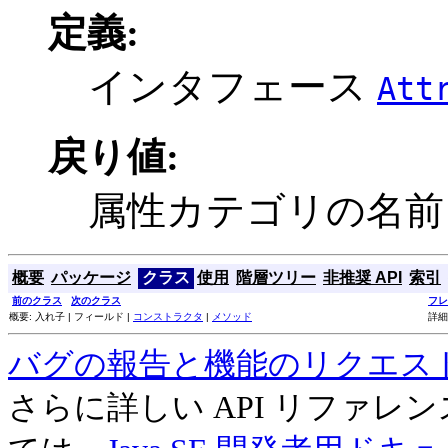
定義:
インタフェース
Att
戻り値:
属性カテゴリの名前
概要
パッケージ
クラス
使用
階層ツリー
非推奨 API
索引
前のクラス
次のクラス
フレ
概要: 入れ子 | フィールド |
コンストラクタ
|
メソッド
詳細
バグの報告と機能のリクエス
さらに詳しい API リファ