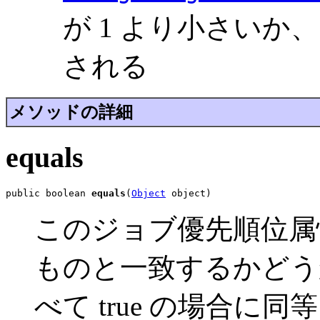
が 1 より小さいか、
される
メソッドの詳細
equals
public boolean 
equals
(
Object
 object)
このジョブ優先順位属
ものと一致するかどう
べて true の場合に