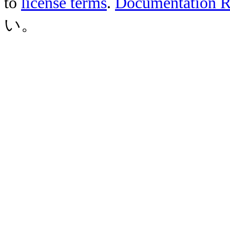
to
license terms
.
Documentation Re
い。