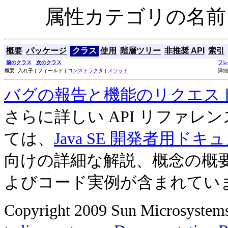
属性カテゴリの名前
概要
パッケージ
クラス
使用
階層ツリー
非推奨 API
索引
前のクラス
次のクラス
フレ
概要: 入れ子 | フィールド |
コンストラクタ
|
メソッド
詳細
バグの報告と機能のリクエス
さらに詳しい API リファ
ては、
Java SE 開発者用ドキ
向けの詳細な解説、概念の概
よびコード実例が含まれてい
Copyright 2009 Sun Microsystems, 