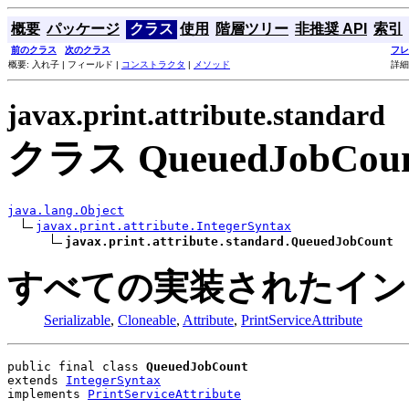
概要
パッケージ
クラス
使用
階層ツリー
非推奨 API
索引
前のクラス
次のクラス
フレ
概要: 入れ子 | フィールド |
コンストラクタ
|
メソッド
詳細
javax.print.attribute.standard
クラス QueuedJobCou
java.lang.Object
javax.print.attribute.IntegerSyntax
javax.print.attribute.standard.QueuedJobCount
すべての実装されたイン
Serializable
,
Cloneable
,
Attribute
,
PrintServiceAttribute
public final class 
QueuedJobCount
extends 
IntegerSyntax
implements 
PrintServiceAttribute