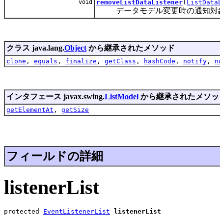
void
removeListDataListener
(
ListData
データモデル変更時の通知対象
クラス java.lang.
Object
から継承されたメソッド
clone
,
equals
,
finalize
,
getClass
,
hashCode
,
notify
,
n
インタフェース javax.swing.
ListModel
から継承されたメソッ
getElementAt
,
getSize
フィールドの詳細
listenerList
protected 
EventListenerList
listenerList