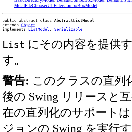
BasicDirectoryModel
,
DefaultComboBoxModel
,
DefaultListM
MetalFileChooserUI.FilterComboBoxModel
public abstract class 
AbstractListModel
extends 
Object
implements 
ListModel
, 
Serializable
にその内容を提供す
List
す。
警告:
このクラスの直列
後の Swing リリー
在の直列化のサポートは
ジョンの Swing を実