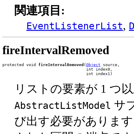
関連項目:
,
EventListenerList
fireIntervalRemoved
protected void 
fireIntervalRemoved
(
Object
 source,

                                   int index0,

                                   int index1)
リストの要素が 1 つ
サ
AbstractListModel
び出す必要があります