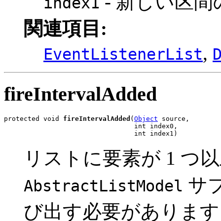
- 新しい区
index1
関連項目:
,
EventListenerList
fireIntervalAdded
protected void 
fireIntervalAdded
(
Object
 source,

                                 int index0,

                                 int index1)
リストに要素が 1 つ
サ
AbstractListModel
び出す必要があります。