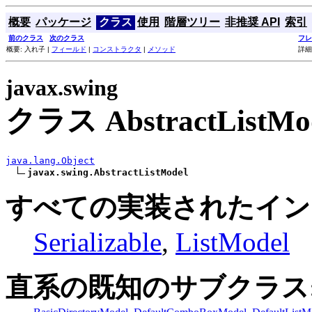
概要
パッケージ
クラス
使用
階層ツリー
非推奨 API
索引
前のクラス
次のクラス
フレ
概要: 入れ子 |
フィールド
|
コンストラクタ
|
メソッド
詳細
javax.swing
クラス AbstractListMo
java.lang.Object
javax.swing.AbstractListModel
すべての実装されたイン
Serializable
,
ListModel
直系の既知のサブクラス