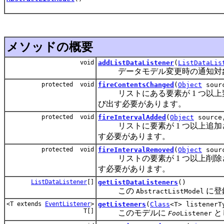
メソッドの概要
void
addListDataListener
(
ListDataLis
データモデル変更時の通知対象
protected void
fireContentsChanged
(
Object
sourc
リストにある要素が 1 つ以上
び出す必要があります。
protected void
fireIntervalAdded
(
Object
source,
リストに要素が 1 つ以上追加
す必要があります。
protected void
fireIntervalRemoved
(
Object
sourc
リストの要素が 1 つ以上削除
す必要があります。
ListDataListener
[]
getListDataListeners
()
この
に登
AbstractListModel
<T extends
EventListener
>
getListeners
(
Class
<T> listenerT
T[]
このモデルに
と
Foo
Listener