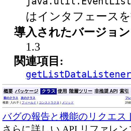
java.util.EventLis
はインタフェースを
導入されたバージョン
1.3
関連項目:
getListDataListene
概要
パッケージ
クラス
使用
階層ツリー
非推奨 API
索引
前のクラス
次のクラス
フレ
概要: 入れ子 |
フィールド
|
コンストラクタ
|
メソッド
詳細
バグの報告と機能のリクエス
さらに詳しい API リファ