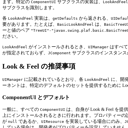
ます。特定の
サブクラスの実装は、
ComponentUI
LookAndFeel
サブクラスを識別します。
各
実装は、
から返される、
LookAndFeel
getDefaults
UIDefau
要があります。たとえば、
は、
BasicLookAndFeel
BasicTreeU
ーと値のペア
"TreeUI"-"javax.swing.plaf.basic.BasicTree
ださい。
がインストールされるとき、
はすべての
LookAndFeel
UIManager
が指定されておらず、
サブクラスのインスタンス
JComponent
Look & Feel の推奨事項
に記載されているとおり、各
に、開発
UIManager
LookAndFeel
ーネントは、特定のデフォルトのセットを提供するために Lo
ComponentUI とデフォルト
一般に、すべての
は、自身が Look & Feel を
ComponentUI
上にインストールされるときに行われます。プロパティーの
が
であるか、
を実装している場合にのみ、
null
UIResource
J
している場合は、開発者がプロパティーを設定していません。