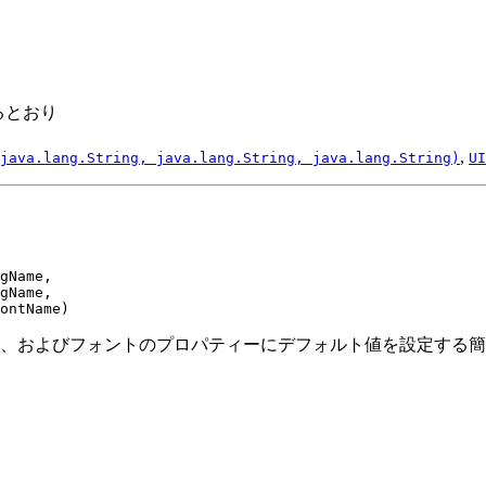
るとおり
,
java.lang.String, java.lang.String, java.lang.String)
UI
gName,

gName,

ontName)
、およびフォントのプロパティーにデフォルト値を設定する簡