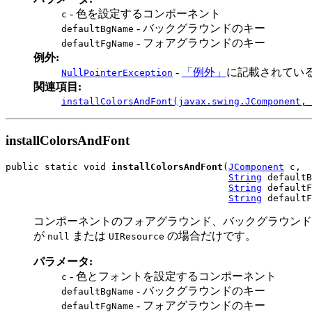
- 色を設定するコンポーネント
c
- バックグラウンドのキー
defaultBgName
- フォアグラウンドのキー
defaultFgName
例外:
-
「例外」
に記載されてい
NullPointerException
関連項目:
installColorsAndFont(javax.swing.JComponent, 
installColorsAndFont
public static void 
installColorsAndFont
(
JComponent
 c,

String
 defaultB
String
 defaultF
String
 defaultF
コンポーネントのフォアグラウンド、バックグラウンド
が
または
の場合だけです。
null
UIResource
パラメータ:
- 色とフォントを設定するコンポーネント
c
- バックグラウンドのキー
defaultBgName
- フォアグラウンドのキー
defaultFgName