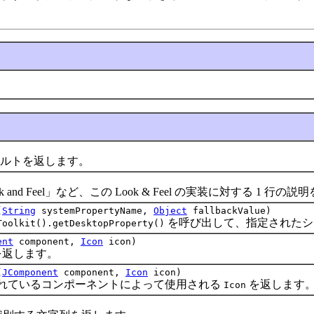
フォルトを返します。
ok and Feel」など、この Look & Feel の実装に対する 1 行
(
String
systemPropertyName,
Object
fallbackValue)
を呼び出して、指定されたシ
Toolkit().getDesktopProperty()
ent
component,
Icon
icon)
返します。
(
JComponent
component,
Icon
icon)
ているコンポーネントによって使用される
を返します
Icon