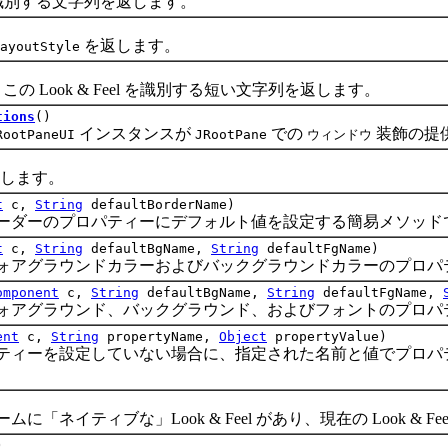
 を識別する文字列を返します。
を返します。
ayoutStyle
この Look & Feel を識別する短い文字列を返します。
tions
()
インスタンスが
での
装飾の提
RootPaneUI
JRootPane
ウィンドウ
期化します。
t
c,
String
defaultBorderName)
ーのプロパティーにデフォルト値を設定する簡易メソッド
t
c,
String
defaultBgName,
String
defaultFgName)
グラウンドカラーおよびバックグラウンドカラーのプロパテ
omponent
c,
String
defaultBgName,
String
defaultFgName,
グラウンド、バックグラウンド、およびフォントのプロパテ
ent
c,
String
propertyName,
Object
propertyValue)
ーを設定していない場合に、指定された名前と値でプロパテ
イティブな」Look & Feel があり、現在の Look & F
)