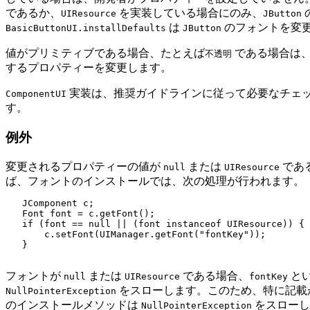
であるか、
を実装している場合にのみ、
UIResource
JButton
は
のフォントを変
BasicButtonUI.installDefaults
JButton
値がプリミティブである場合、たとえば
である場合は
不透明
するプロパティーを変更します。
実装は、推奨ガイドラインに従って必要なチェ
ComponentUI
す。
例外
変更されるプロパティーの値が
または
であ
null
UIResource
ば、フォントのインストールでは、次の処理が行われます。
   JComponent c;

   Font font = c.getFont();

   if (font == null || (font instanceof UIResource)) {

       c.setFont(UIManager.getFont("fontKey"));

   }

フォントが
または
である場合、
と
null
UIResource
fontKey
をスローします。このため、特に記載
NullPointerException
のインストールメソッドは
をスローし
NullPointerException