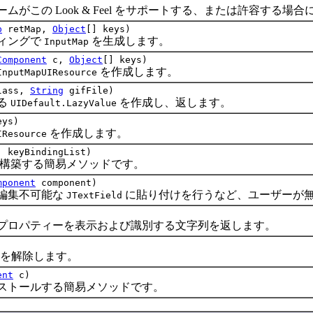
の Look & Feel をサポートする、または許容する場合
p
retMap,
Object
[] keys)
ィングで
を生成します。
InputMap
Component
c,
Object
[] keys)
を作成します。
InputMapUIResource
Class,
String
gifFile)
る
を作成し、返します。
UIDefault.LazyValue
eys)
を作成します。
IResource
] keyBindingList)
構築する簡易メソッドです。
mponent
component)
編集不可能な
に貼り付けを行うなど、ユーザーが
JTextField
パティーを表示および識別する文字列を返します。
期化を解除します。
ent
c)
トールする簡易メソッドです。