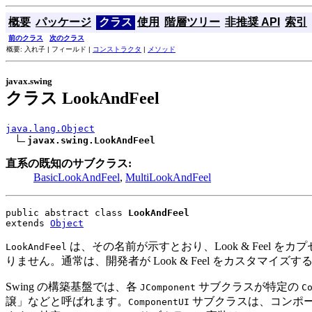
概要
パッケージ
クラス
使用
階層ツリー
非推奨 API
索引
前のクラス
次のクラス
概要: 入れ子 | フィールド |
コンストラクタ
|
メソッド
javax.swing
クラス LookAndFeel
java.lang.Object
javax.swing.LookAndFeel
直系の既知のサブクラス:
BasicLookAndFeel
,
MultiLookAndFeel
public abstract class 
LookAndFeel
extends 
Object
は、その名前が示すとおり、Look & Feel をカ
LookAndFeel
りません。通常は、開発者が Look & Feel をカスタマ
Swing の構築基盤では、各
サブクラスが特定の
JComponent
C
譲」などと呼ばれます。
サブクラスは、コンポーネン
ComponentUI