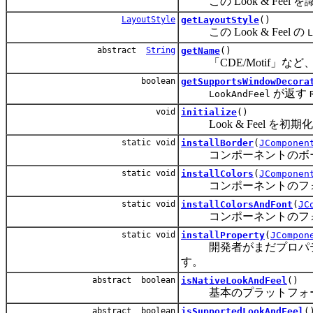
この Look & Feel
LayoutStyle
getLayoutStyle
()
この Look & Feel の
L
abstract
String
getName
()
「CDE/Motif」など、
boolean
getSupportsWindowDecora
が返す
LookAndFeel
void
initialize
()
Look & Feel を初
static void
installBorder
(
JComponen
コンポーネントのボーダ
static void
installColors
(
JComponen
コンポーネントのフォア
static void
installColorsAndFont
(
JC
コンポーネントのフォア
static void
installProperty
(
JCompon
開発者がまだプロパティ
す。
abstract boolean
isNativeLookAndFeel
()
基本のプラットフォームに「ネ
abstract boolean
isSupportedLookAndFeel
(