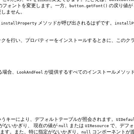
のフォントを変更します。一方、
の戻り値が
button.getFont()
更しません。
、
メソッドが呼び出されるはずです。
installProperty
installP
ックを行い、プロパティーをインストールするときに、このク
る場合、
が提供するすべてのインストールメソッ
LookAndFeel
いうキーにより、デフォルトテーブルが照会されます。
UIDefau
がないかぎり、 現在の値が
または
で、デフォ
null
UIResource
ます。また、特に指定がないかぎり、
コンポーネントが
null