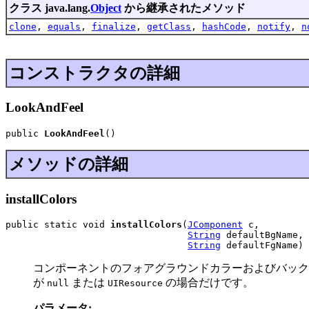
クラス java.lang.
Object
から継承されたメソッド
clone
,
equals
,
finalize
,
getClass
,
hashCode
,
notify
,
n
コンストラクタの詳細
LookAndFeel
public 
LookAndFeel
()
メソッドの詳細
installColors
public static void 
installColors
(
JComponent
 c,

String
 defaultBgName,

String
 defaultFgName)
コンポーネントのフォアグラウンドカラーおよびバック
が
または
の場合だけです。
null
UIResource
パラメータ: