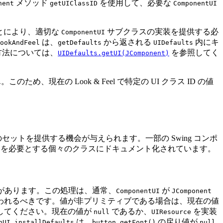
メソッド
を使用して、必要な
nent
getUIClassID
ComponentUI
ることにより、適切な
サブクラスの実装を提供する必
ComponentUI
は、
から返される
内にキ
ookAndFeel
getDefaults
UIDefaults
方法については、
を参照してく
UIDefaults.getUI(JComponent)
め、現在の Look & Feel で特定の UI クラス ID の値
ットを提供する機会が与えられます。一部の Swing コンポ
ォルトを必要とする個々のクラスにドキュメント化されています。
があります。この処理は、通常、
が
ComponentUI
JComponent
われるべきです。値が非プリミティブである場合は、現在の値
してください。現在の値が
であるか、
を実装
null
UIResource
は、
の戻り値が
nUI.installDefaults
button.getFont()
null