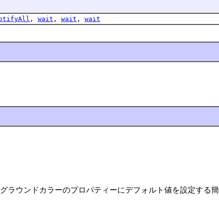
otifyAll
,
wait
,
wait
,
wait
グラウンドカラーのプロパティーにデフォルト値を設定する簡