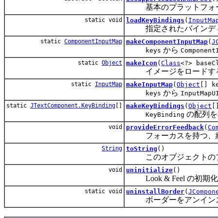
基本のプラットフォームがこ
static void
loadKeyBindings
(
InputMa
指定されたバインデ
static
ComponentInputMap
makeComponentInputMap
(
J
から
keys
Component
static
Object
makeIcon
(
Class
<?> base
イメージをロードす
static
InputMap
makeInputMap
(
Object
[] k
から
keys
InputMapU
static
JTextComponent.KeyBinding
[]
makeKeyBindings
(
Object
[
の配列を
KeyBinding
void
provideErrorFeedback
(
Co
フォーカスを持つ、
String
toString
()
このオブジェクトのプロ
void
uninitialize
()
Look & Feel の初
static void
uninstallBorder
(
JCompon
ボーダーをアンインス