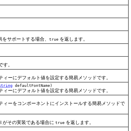
供をサポートする場合、
を返します。
true
です。
ィーにデフォルト値を設定する簡易メソッドです。
String
defaultFontName)
ィーにデフォルト値を設定する簡易メソッドです。
ィーをコンポーネントにインストールする簡易メソッドで
eel がその実装である場合に
を返します。
true