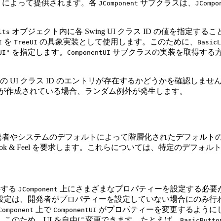
によって提供されます。各
サブクラスは、
JComponent
JCompo
オブジェクト内に各 Swing UI クラス ID の値を指定す
lts
を
の具象実装として使用します。このために、
I
TreeUI
BasicL
を指定します。
サブクラスの実装を取得する
UI"
ComponentUI
 UI クラス ID のエントリが存在するかどうかを確認しません。このた
が作成されている場合、ランダム例外が発生します。
者やシステムのデフォルトによって階層化されたデフォルトのセ
ok & Feel を要求します。これらについては、特定のデフ
提供する
上にさまざまなプロパティーを設定する必要
JComponent
設定は、開発者がプロパティーを設定していない場合にのみ行
上で
がプロパティーを変更するように
Component
ComponentUI
このため、UI を自由に変更できます。たとえば、
BasicButto