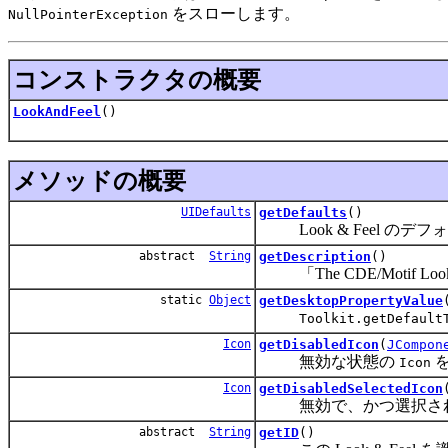
をスローします。
NullPointerException
コンストラクタの概要
LookAndFeel
()
メソッドの概要
UIDefaults
getDefaults
()
Look & Feel のデ
abstract
String
getDescription
()
「The CDE/Motif Lo
static
Object
getDesktopPropertyValue
Toolkit.getDefault
Icon
getDisabledIcon
(
JCompon
無効な状態の
を
Icon
Icon
getDisabledSelectedIcon
無効で、かつ選択され
abstract
String
getID
()