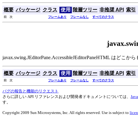
概要
パッケージ
クラス
使用
階層ツリー
非推奨 API
索引
前 次
フレームあり
フレームなし
すべてのクラス
javax.sw
javax.swing.JEditorPane.AccessibleJEditorPaneHTM
概要
パッケージ
クラス
使用
階層ツリー
非推奨 API
索引
前 次
フレームあり
フレームなし
すべてのクラス
バグの報告と機能のリクエスト
さらに詳しい API リファレンスおよび開発者ドキュメントについては、
Ja
す。
Copyright 2009 Sun Microsystems, Inc. All rights reserved. Use is subject to
licen