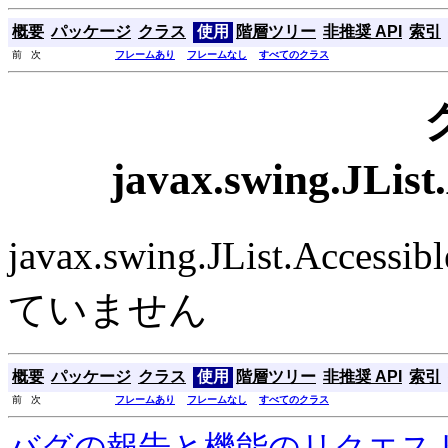
概要
パッケージ
クラス
使用
階層ツリー
非推奨 API
索引
前 次
フレームあり
フレームなし
すべてのクラス
javax.swing.JLis
javax.swing.JList.Ac
ていません
概要
パッケージ
クラス
使用
階層ツリー
非推奨 API
索引
前 次
フレームあり
フレームなし
すべてのクラス
バグの報告と機能のリクエス