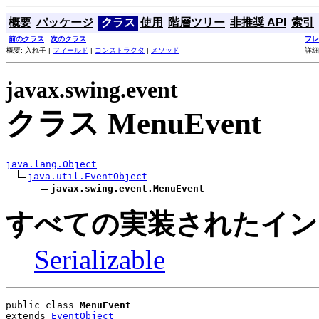
概要
パッケージ
クラス
使用
階層ツリー
非推奨 API
索引
前のクラス
次のクラス
フレ
概要: 入れ子 |
フィールド
|
コンストラクタ
|
メソッド
詳細
javax.swing.event
クラス MenuEvent
java.lang.Object
java.util.EventObject
javax.swing.event.MenuEvent
すべての実装されたイン
Serializable
public class 
MenuEvent
extends 
EventObject