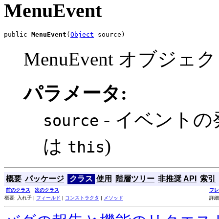
MenuEvent
public 
MenuEvent
(
Object
 source)
MenuEvent オブ
パラメータ:
- イベントの
source
は
)
this
概要
パッケージ
クラス
使用
階層ツリー
非推奨 API
索引
前のクラス
次のクラス
フレ
概要: 入れ子 |
フィールド
|
コンストラクタ
|
メソッド
詳細