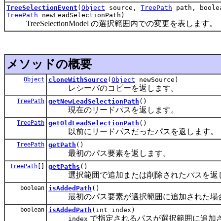
TreeSelectionEvent
(
Object
source,
TreePath
path, boole
TreePath
newLeadSelectionPath)
TreeSelectionModel の選択範囲内での変更を表します。
メソッドの概要
Object
cloneWithSource
(
Object
newSource)
レシーバのコピーを返します。
TreePath
getNewLeadSelectionPath
()
現在のリードパスを返します。
TreePath
getOldLeadSelectionPath
()
以前にリードパスだったパスを返します。
TreePath
getPath
()
最初のパス要素を返します。
TreePath
[]
getPaths
()
選択範囲で追加または削除されたパスを返
boolean
isAddedPath
()
最初のパス要素が選択範囲に追加された場合は 
boolean
isAddedPath
(int index)
で指定されるパスが選択範囲に追加され
index