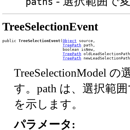
- 選択範囲で
paths
TreeSelectionEvent
public 
TreeSelectionEvent
(
Object
 source,

TreePath
 path,

                          boolean isNew,

TreePath
 oldLeadSelectionPath
TreePath
 newLeadSelectionPath
TreeSelectionM
す。path は、選択
を示します。
パラメータ: