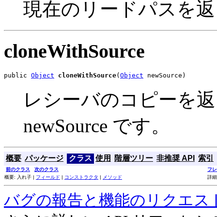
現在のリードパスを返
cloneWithSource
public 
Object
cloneWithSource
(
Object
 newSource)
レシーバのコピーを返
newSource です。
概要
パッケージ
クラス
使用
階層ツリー
非推奨 API
索引
前のクラス
次のクラス
フレ
概要: 入れ子 |
フィールド
|
コンストラクタ
|
メソッド
詳細
バグの報告と機能のリクエス