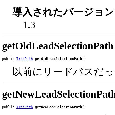
導入されたバージョン
1.3
getOldLeadSelectionPath
public 
TreePath
getOldLeadSelectionPath
()
以前にリードパスだっ
getNewLeadSelectionPat
public 
TreePath
getNewLeadSelectionPath
()