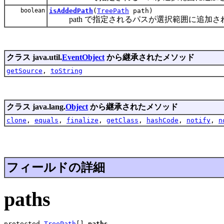
boolean
isAddedPath
(
TreePath
path)
path で指定されるパスが選択範囲に追加された
クラス java.util.
EventObject
から継承されたメソッド
getSource
,
toString
クラス java.lang.
Object
から継承されたメソッド
clone
,
equals
,
finalize
,
getClass
,
hashCode
,
notify
,
n
フィールドの詳細
paths
protected 
TreePath
[] 
paths