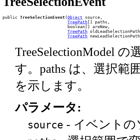
TreeSelectionEvent
public 
TreeSelectionEvent
(
Object
 source,

TreePath
[] paths,

                          boolean[] areNew,

TreePath
 oldLeadSelectionPath
TreePath
 newLeadSelectionPath
TreeSelectionM
す。paths は、選
を示します。
パラメータ:
- イベント
source