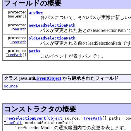
フィールドの概要
protected
areNew
boolean[]
各パスについて、そのパスが実際に新しいパ
protected
newLeadSelectionPath
TreePath
パスが変更されたあとの leadSelectionPath 
protected
oldLeadSelectionPath
TreePath
パスが変更される前の leadSelectionPath で
protected
paths
TreePath
[]
このイベントが表すパスです。
クラス java.util.
EventObject
から継承されたフィールド
source
コンストラクタの概要
TreeSelectionEvent
(
Object
source,
TreePath
[] paths, b
TreePath
newLeadSelectionPath)
TreeSelectionModel の選択範囲内での変更を表します。