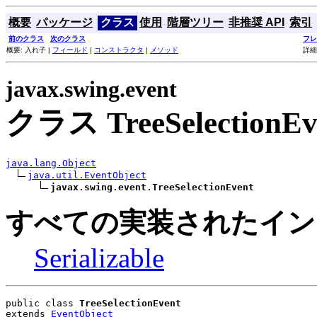
概要
パッケージ
クラス
使用
階層ツリー
非推奨 API
索引
前のクラス
次のクラス
フレ
概要: 入れ子 |
フィールド
|
コンストラクタ
|
メソッド
詳細
javax.swing.event
クラス TreeSelectionEv
java.lang.Object
java.util.EventObject
javax.swing.event.TreeSelectionEvent
すべての実装されたイン
Serializable
public class 
TreeSelectionEvent
extends 
EventObject