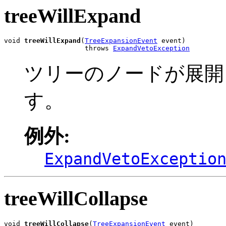
treeWillExpand
void 
treeWillExpand
(
TreeExpansionEvent
 event)

                    throws 
ExpandVetoException
ツリーのノードが展開
す。
例外:
ExpandVetoExceptio
treeWillCollapse
void 
treeWillCollapse
(
TreeExpansionEvent
 event)
