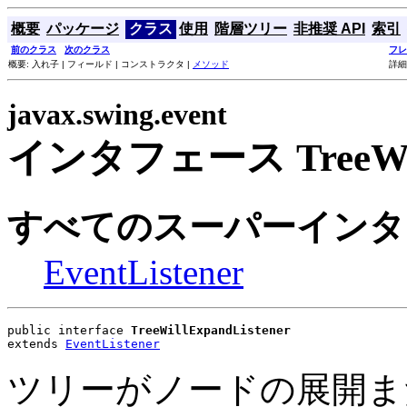
概要
パッケージ
クラス
使用
階層ツリー
非推奨 API
索引
前のクラス
次のクラス
フレ
概要: 入れ子 | フィールド | コンストラクタ |
メソッド
詳細
javax.swing.event
インタフェース TreeWillE
すべてのスーパーインタ
EventListener
public interface 
TreeWillExpandListener
extends 
EventListener
ツリーがノードの展開ま