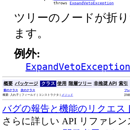
                      throws 
ExpandVetoException
ツリーのノードが折り
ます。
例外:
ExpandVetoExceptio
概要
パッケージ
クラス
使用
階層ツリー
非推奨 API
索引
前のクラス
次のクラス
フレ
概要: 入れ子 | フィールド | コンストラクタ |
メソッド
詳細
バグの報告と機能のリクエス
さらに詳しい API リファ