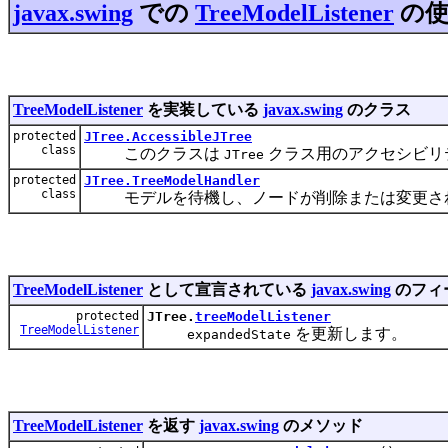
javax.swing
での
TreeModelListener
の使
TreeModelListener
を実装している
javax.swing
のクラス
protected
JTree.AccessibleJTree
class
このクラスは
クラス用のアクセシビリ
JTree
protected
JTree.TreeModelHandler
class
モデルを待機し、ノードが削除または変更さ
TreeModelListener
として宣言されている
javax.swing
のフィ
protected
JTree.
treeModelListener
TreeModelListener
を更新します。
expandedState
TreeModelListener
を返す
javax.swing
のメソッド