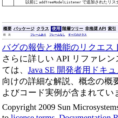
以前に
で追加されたリス
addTreeModelListener
概要
パッケージ
クラス
使用
階層ツリー
非推奨 API
索引
前 次
フレームあり
フレームなし
すべてのクラス
バグの報告と機能のリクエス
さらに詳しい API リファ
ては、
Java SE 開発者用ドキ
向けの詳細な解説、概念の概
よびコード実例が含まれてい
Copyright 2009 Sun Microsystems, 
to
license terms
.
Documentation Re