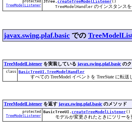
protected
JTree.
createTreeModelListener
()
TreeModelListener
のインスタンスを
TreeModelHandler
javax.swing.plaf.basic
での
TreeModelLis
TreeModelListener
を実装している
javax.swing.plaf.basic
のク
class
BasicTreeUI.TreeModelHandler
すべての TreeModel イベントを TreeState に転
TreeModelListener
を返す
javax.swing.plaf.basic
のメソッド
protected
BasicTreeUI.
createTreeModelListener
()
TreeModelListener
モデルが変更されたときにツリーを更