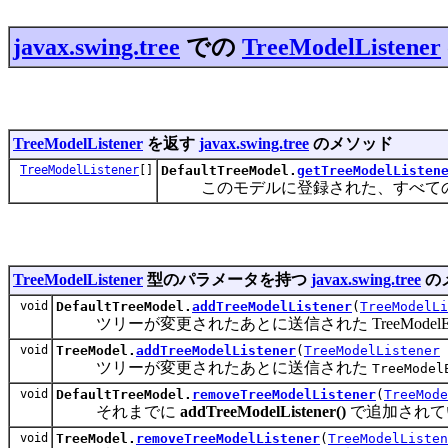
javax.swing.tree
での
TreeModelListener
TreeModelListener
を返す
javax.swing.tree
のメソッド
TreeModelListener
[]
DefaultTreeModel.
getTreeModelListen
このモデルに登録された、すべての
TreeModelListener
型のパラメータを持つ
javax.swing.tree
の
void
DefaultTreeModel.
addTreeModelListener
(
TreeModelLi
ツリーが変更されたあとに送信された TreeModelE
void
TreeModel.
addTreeModelListener
(
TreeModelListener
ツリーが変更されたあとに送信された
TreeModel
void
DefaultTreeModel.
removeTreeModelListener
(
TreeMode
それまでに
addTreeModelListener()
で追加されて
void
TreeModel.
removeTreeModelListener
(
TreeModelListen