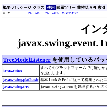
概要
パッケージ
クラス
使用
階層ツリー
非推奨 API
索引
前 次
フレームあり
フレームなし
すべてのクラス
イン
javax.swing.event
TreeModelListener
を使用しているパッ
すべてのプラットフォームで可能なかぎり
javax.swing
を提供します。
javax.swing.plaf.basic
基本 Look & Feel に従って構
javax.swing.tree
を処理するための
javax.swing.JTree