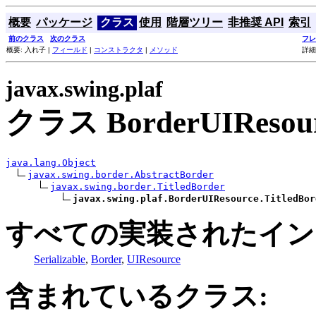
概要
パッケージ
クラス
使用
階層ツリー
非推奨 API
索引
前のクラス
次のクラス
フレ
概要: 入れ子 |
フィールド
|
コンストラクタ
|
メソッド
詳細
javax.swing.plaf
クラス BorderUIResourc
java.lang.Object
javax.swing.border.AbstractBorder
javax.swing.border.TitledBorder
javax.swing.plaf.BorderUIResource.TitledBor
すべての実装されたイン
Serializable
,
Border
,
UIResource
含まれているクラス: