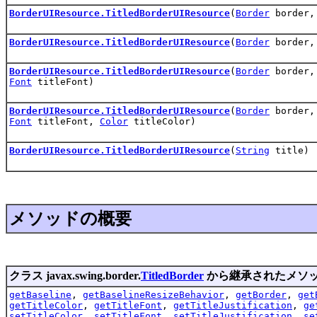
BorderUIResource.TitledBorderUIResource
(
Border
border
BorderUIResource.TitledBorderUIResource
(
Border
border
BorderUIResource.TitledBorderUIResource
(
Border
border
Font
titleFont)
BorderUIResource.TitledBorderUIResource
(
Border
border
Font
titleFont,
Color
titleColor)
BorderUIResource.TitledBorderUIResource
(
String
title)
メソッドの概要
クラス javax.swing.border.
TitledBorder
から継承されたメソ
getBaseline
,
getBaselineResizeBehavior
,
getBorder
,
get
getTitleColor
,
getTitleFont
,
getTitleJustification
,
ge
setTitleColor
,
setTitleFont
,
setTitleJustification
,
se