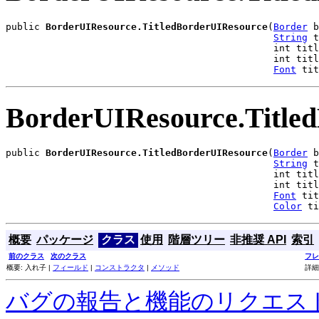
public 
BorderUIResource.TitledBorderUIResource
(
Border
 b
String
 t
                                               int titl
                                               int titl
Font
 tit
BorderUIResource.Title
public 
BorderUIResource.TitledBorderUIResource
(
Border
 b
String
 t
                                               int titl
                                               int titl
Font
 tit
Color
 ti
概要
パッケージ
クラス
使用
階層ツリー
非推奨 API
索引
前のクラス
次のクラス
フレ
概要: 入れ子 |
フィールド
|
コンストラクタ
|
メソッド
詳細
バグの報告と機能のリクエス