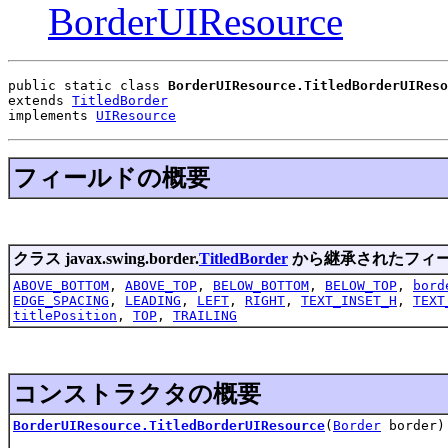
BorderUIResource
public static class 
BorderUIResource.TitledBorderUIReso
extends 
TitledBorder
implements 
UIResource
フィールドの概要
クラス javax.swing.border.
TitledBorder
から継承されたフィ
ABOVE_BOTTOM
,
ABOVE_TOP
,
BELOW_BOTTOM
,
BELOW_TOP
,
bord
EDGE_SPACING
,
LEADING
,
LEFT
,
RIGHT
,
TEXT_INSET_H
,
TEXT
titlePosition
,
TOP
,
TRAILING
コンストラクタの概要
BorderUIResource.TitledBorderUIResource
(
Border
border)