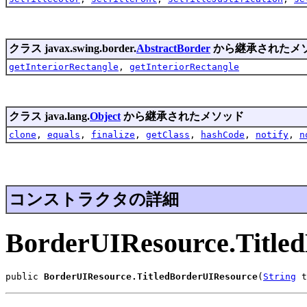
クラス javax.swing.border.
AbstractBorder
から継承されたメ
getInteriorRectangle
,
getInteriorRectangle
クラス java.lang.
Object
から継承されたメソッド
clone
,
equals
,
finalize
,
getClass
,
hashCode
,
notify
,
n
コンストラクタの詳細
BorderUIResource.Title
public 
BorderUIResource.TitledBorderUIResource
(
String
 t