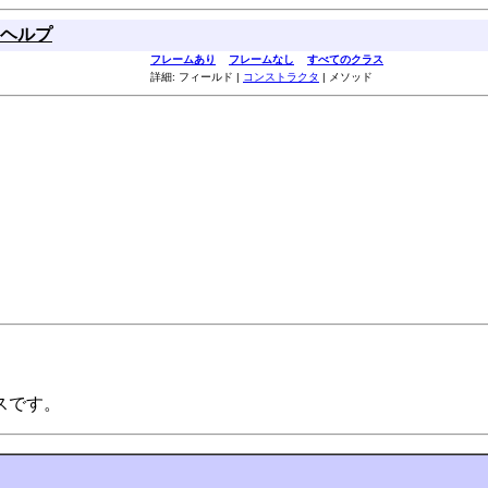
ヘルプ
フレームあり
フレームなし
すべてのクラス
詳細: フィールド |
コンストラクタ
| メソッド
ェースです。