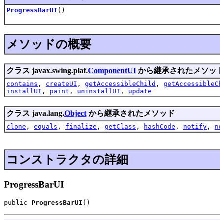
ProgressBarUI
()
メソッドの概要
クラス javax.swing.plaf.
ComponentUI
から継承されたメソッ
contains
,
createUI
,
getAccessibleChild
,
getAccessibleC
installUI
,
paint
,
uninstallUI
,
update
クラス java.lang.
Object
から継承されたメソッド
clone
,
equals
,
finalize
,
getClass
,
hashCode
,
notify
,
n
コンストラクタの詳細
ProgressBarUI
public 
ProgressBarUI
()