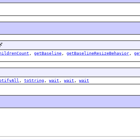
ド
hildrenCount
,
getBaseline
,
getBaselineResizeBehavior
,
ge
otifyAll
,
toString
,
wait
,
wait
,
wait