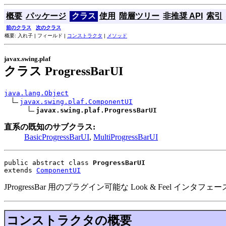
概要
パッケージ
クラス
使用
階層ツリー
非推奨 API
索引
前のクラス
次のクラス
概要: 入れ子 | フィールド |
コンストラクタ
|
メソッド
javax.swing.plaf
クラス ProgressBarUI
java.lang.Object
javax.swing.plaf.ComponentUI
javax.swing.plaf.ProgressBarUI
直系の既知のサブクラス:
BasicProgressBarUI
,
MultiProgressBarUI
public abstract class 
ProgressBarUI
extends 
ComponentUI
JProgressBar 用のプラグイン可能な Look & Feel インタフ
コンストラクタの概要