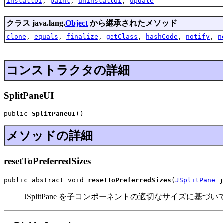
installUI
,
paint
,
uninstallUI
,
update
クラス java.lang.
Object
から継承されたメソッド
clone
,
equals
,
finalize
,
getClass
,
hashCode
,
notify
,
n
コンストラクタの詳細
SplitPaneUI
public 
SplitPaneUI
()
メソッドの詳細
resetToPreferredSizes
public abstract void 
resetToPreferredSizes
(
JSplitPane
 j
JSplitPane を子コンポーネントの適切なサイズに