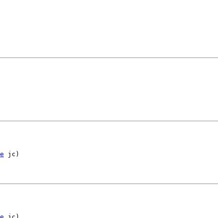
。
e
 jc)
e
 jc)