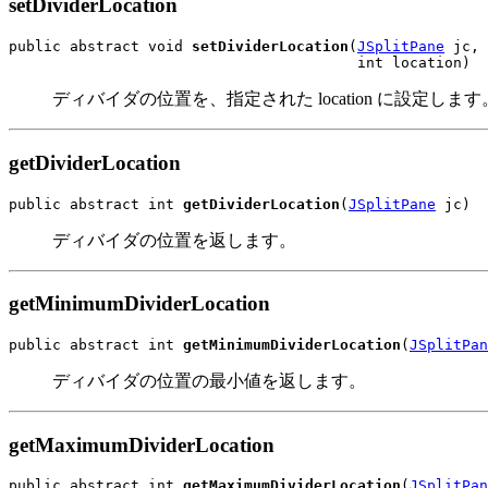
setDividerLocation
public abstract void 
setDividerLocation
(
JSplitPane
 jc,

                                        int location)
ディバイダの位置を、指定された location に設定します
getDividerLocation
public abstract int 
getDividerLocation
(
JSplitPane
 jc)
ディバイダの位置を返します。
getMinimumDividerLocation
public abstract int 
getMinimumDividerLocation
(
JSplitPan
ディバイダの位置の最小値を返します。
getMaximumDividerLocation
public abstract int 
getMaximumDividerLocation
(
JSplitPan