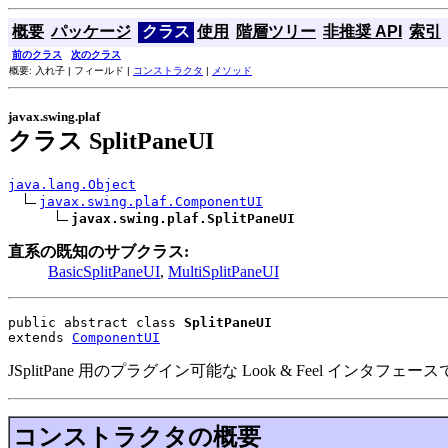
概要
パッケージ
クラス
使用
階層ツリー
非推奨 API
索引
前のクラス
次のクラス
概要: 入れ子 | フィールド |
コンストラクタ
|
メソッド
javax.swing.plaf
クラス SplitPaneUI
java.lang.Object
javax.swing.plaf.ComponentUI
javax.swing.plaf.SplitPaneUI
直系の既知のサブクラス:
BasicSplitPaneUI
,
MultiSplitPaneUI
public abstract class 
SplitPaneUI
extends 
ComponentUI
JSplitPane 用のプラグイン可能な Look & Feel インタフェー
コンストラクタの概要