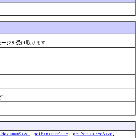
メッセージを受け取ります。
す。
tMaximumSize
,
getMinimumSize
,
getPreferredSize
,