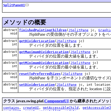
SplitPaneUI
()
メソッドの概要
abstract
finishedPaintingChildren
(
JSplitPane
jc,
Graphi
void
JSplitPane の受信側がその子オブジェクトをペ
abstract
getDividerLocation
(
JSplitPane
jc)
int
ディバイダの位置を返します。
abstract
getMaximumDividerLocation
(
JSplitPane
jc)
int
ディバイダの位置の最大値を返します。
abstract
getMinimumDividerLocation
(
JSplitPane
jc)
int
ディバイダの位置の最小値を返します。
abstract
resetToPreferredSizes
(
JSplitPane
jc)
void
JSplitPane を子コンポーネントの適切な
abstract
setDividerLocation
(
JSplitPane
jc, int location
void
ディバイダの位置を、指定された location に
クラス javax.swing.plaf.
ComponentUI
から継承されたメソッ
contains
,
createUI
,
getAccessibleChild
,
getAccessibleC