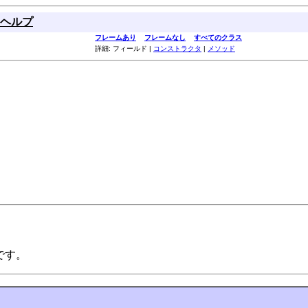
ヘルプ
フレームあり
フレームなし
すべてのクラス
詳細: フィールド |
コンストラクタ
|
メソッド
スです。