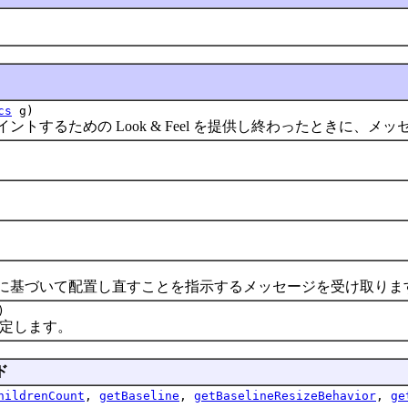
cs
g)
イントするための Look & Feel を提供し終わったときに、
サイズに基づいて配置し直すことを指示するメッセージを受け取りま
)
設定します。
ド
hildrenCount
,
getBaseline
,
getBaselineResizeBehavior
,
ge