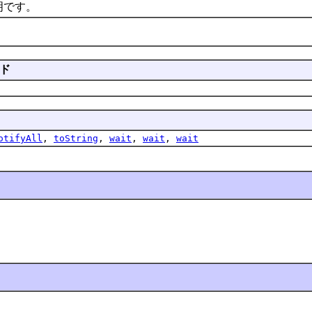
です。
ド
otifyAll
,
toString
,
wait
,
wait
,
wait