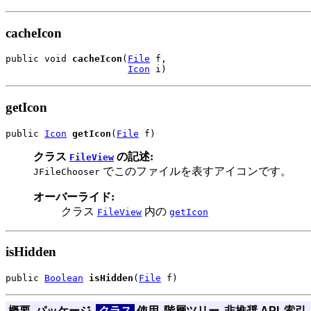
cacheIcon
public void 
cacheIcon
(
File
 f,

Icon
 i)
getIcon
public 
Icon
getIcon
(
File
 f)
クラス
の記述:
FileView
でこのファイルを表すアイコンです。
JFileChooser
オーバーライド:
クラス
内の
FileView
getIcon
isHidden
public 
Boolean
isHidden
(
File
 f)
概要
パッケージ
クラス
使用
階層ツリー
非推奨 API
索引