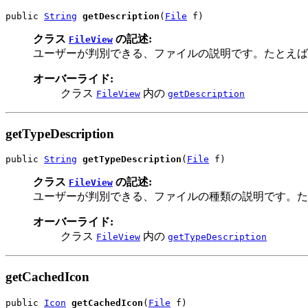
public 
String
getDescription
(
File
 f)
クラス
の記述:
FileView
ユーザーが判別できる、ファイルの説明です。たとえば
オーバーライド:
クラス
内の
FileView
getDescription
getTypeDescription
public 
String
getTypeDescription
(
File
 f)
クラス
の記述:
FileView
ユーザーが判別できる、ファイルの種類の説明です。た
オーバーライド:
クラス
内の
FileView
getTypeDescription
getCachedIcon
public 
Icon
getCachedIcon
(
File
 f)