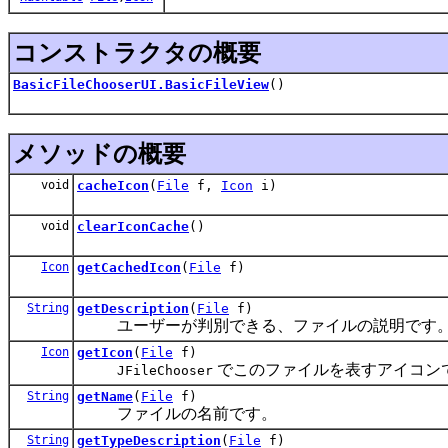
コンストラクタの概要
BasicFileChooserUI.BasicFileView
()
メソッドの概要
void
cacheIcon
(
File
f,
Icon
i)
void
clearIconCache
()
Icon
getCachedIcon
(
File
f)
String
getDescription
(
File
f)
ユーザーが判別できる、ファイルの説明です
Icon
getIcon
(
File
f)
でこのファイルを表すアイコン
JFileChooser
String
getName
(
File
f)
ファイルの名前です。
String
getTypeDescription
(
File
f)