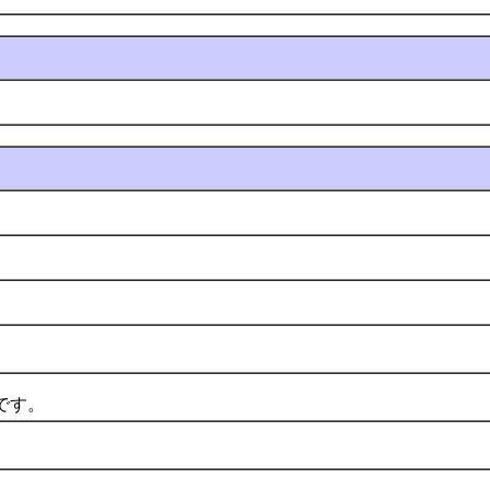
。
です。