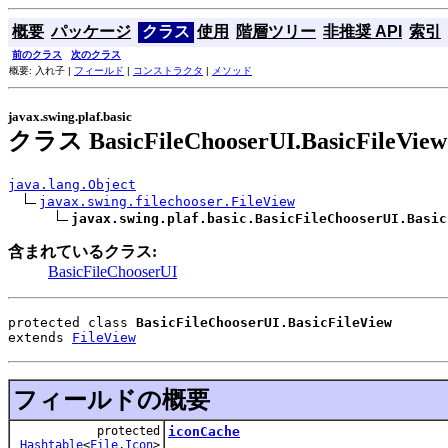
概要
パッケージ
クラス
使用
階層ツリー
非推奨 API
索引
前のクラス
次のクラス
概要: 入れ子 |
フィールド
|
コンストラクタ
|
メソッド
javax.swing.plaf.basic
クラス BasicFileChooserUI.BasicFileView
java.lang.Object
javax.swing.filechooser.FileView
javax.swing.plaf.basic.BasicFileChooserUI.Basic
含まれているクラス:
BasicFileChooserUI
protected class 
BasicFileChooserUI.BasicFileView
extends 
FileView
フィールドの概要
protected
iconCache
Hashtable
<
File
,
Icon
>