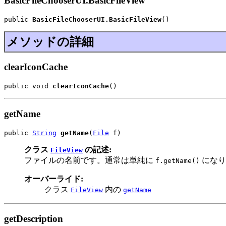
BasicFileChooserUI.BasicFileView
public 
BasicFileChooserUI.BasicFileView
()
メソッドの詳細
clearIconCache
public void 
clearIconCache
()
getName
public 
String
getName
(
File
 f)
クラス
の記述:
FileView
ファイルの名前です。通常は単純に
になり
f.getName()
オーバーライド:
クラス
内の
FileView
getName
getDescription