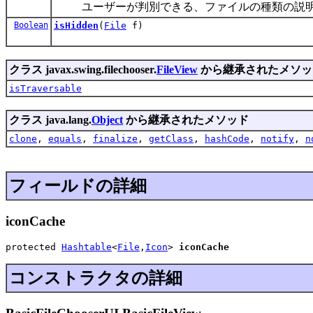
ユーザーが判別できる、ファイルの種類の説明
Boolean
isHidden
(
File
f)
クラス javax.swing.filechooser.
FileView
から継承されたメソッ
isTraversable
クラス java.lang.
Object
から継承されたメソッド
clone
,
equals
,
finalize
,
getClass
,
hashCode
,
notify
,
n
フィールドの詳細
iconCache
protected 
Hashtable
<
File
,
Icon
> 
iconCache
コンストラクタの詳細