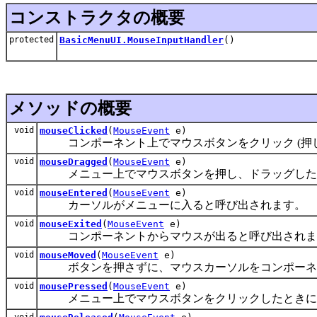
コンストラクタの概要
protected
BasicMenuUI.MouseInputHandler
()
メソッドの概要
void
mouseClicked
(
MouseEvent
e)
コンポーネント上でマウスボタンをクリック (押し
void
mouseDragged
(
MouseEvent
e)
メニュー上でマウスボタンを押し、ドラッグした
void
mouseEntered
(
MouseEvent
e)
カーソルがメニューに入ると呼び出されます。
void
mouseExited
(
MouseEvent
e)
コンポーネントからマウスが出ると呼び出されま
void
mouseMoved
(
MouseEvent
e)
ボタンを押さずに、マウスカーソルをコンポーネン
void
mousePressed
(
MouseEvent
e)
メニュー上でマウスボタンをクリックしたときに
void