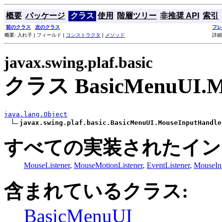
概要
パッケージ
クラス
使用
階層ツリー
非推奨 API
索引
前のクラス
次のクラス
フレ
概要: 入れ子 | フィールド |
コンストラクタ
|
メソッド
詳細
javax.swing.plaf.basic
クラス BasicMenuUI.Mo
java.lang.Object
javax.swing.plaf.basic.BasicMenuUI.MouseInputHandle
すべての実装されたイン
MouseListener
,
MouseMotionListener
,
EventListener
,
MouseInp
含まれているクラス:
BasicMenuUI