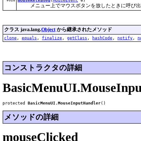
mouseReleased
(
MouseEvent
e)
メニュー上でマウスボタンを放したときに呼び出
クラス java.lang.
Object
から継承されたメソッド
clone
,
equals
,
finalize
,
getClass
,
hashCode
,
notify
,
n
コンストラクタの詳細
BasicMenuUI.MouseInpu
protected 
BasicMenuUI.MouseInputHandler
()
メソッドの詳細
mouseClicked