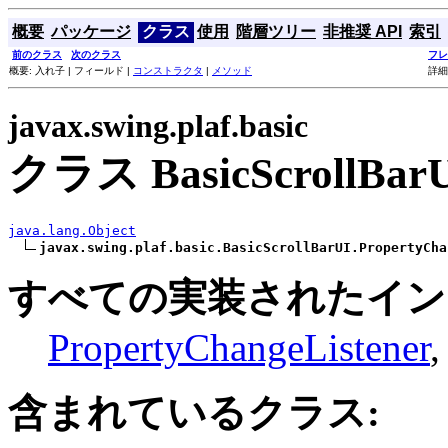
概要
パッケージ
クラス
使用
階層ツリー
非推奨 API
索引
前のクラス
次のクラス
フレ
概要: 入れ子 | フィールド |
コンストラクタ
|
メソッド
詳細
javax.swing.plaf.basic
クラス BasicScrollBarU
java.lang.Object
javax.swing.plaf.basic.BasicScrollBarUI.PropertyCha
すべての実装されたイン
PropertyChangeListener
含まれているクラス: