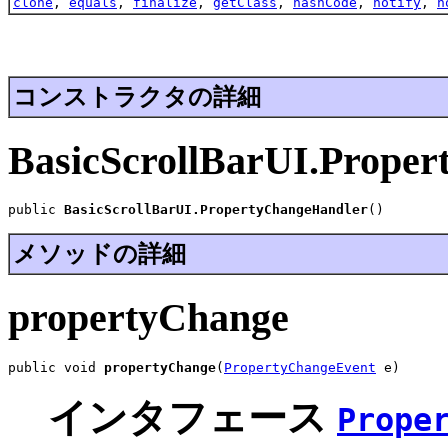
clone
,
equals
,
finalize
,
getClass
,
hashCode
,
notify
,
n
コンストラクタの詳細
BasicScrollBarUI.Prope
public 
BasicScrollBarUI.PropertyChangeHandler
()
メソッドの詳細
propertyChange
public void 
propertyChange
(
PropertyChangeEvent
 e)
インタフェース
Prope