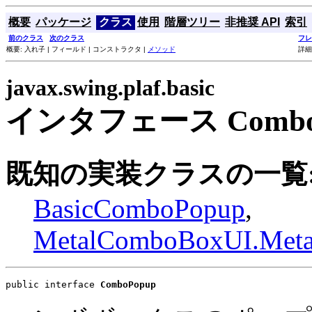
概要
パッケージ
クラス
使用
階層ツリー
非推奨 API
索引
前のクラス
次のクラス
フレ
概要: 入れ子 | フィールド | コンストラクタ |
メソッド
詳細
javax.swing.plaf.basic
インタフェース Combo
既知の実装クラスの一覧
BasicComboPopup
,
MetalComboBoxUI.Met
public interface 
ComboPopup