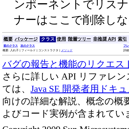
ンポーネントでリスナ
ナーはここで削除しな
概要
パッケージ
クラス
使用
階層ツリー
非推奨 API
索引
前のクラス
次のクラス
フレ
概要: 入れ子 | フィールド | コンストラクタ |
メソッド
詳細
バグの報告と機能のリクエス
さらに詳しい API リファ
ては、
Java SE 開発者用ドキ
向けの詳細な解説、概念の概
よびコード実例が含まれてい