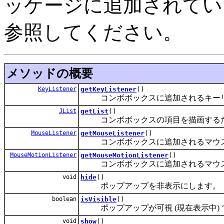
ッケージに追加されてい
参照してください。
メソッドの概要
KeyListener
getKeyListener
()
コンボボックスに追加されるキーリスナ
JList
getList
()
コンボボックスの項目を描画するた
MouseListener
getMouseListener
()
コンボボックスに追加されるマウスリス
MouseMotionListener
getMouseMotionListener
()
コンボボックスに追加されるマウス動作
void
hide
()
ポップアップを非表示にします。
boolean
isVisible
()
ポップアップが可視 (現在表示中) であ
void
show
()