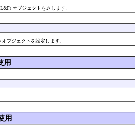
(L&F) オブジェクトを返します。
&F) オブジェクトを設定します。
使用
使用