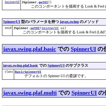
SpinnerUI
JSpinner.
getUI
()
このコンポーネントを描画する Look & Feel 
SpinnerUI
型のパラメータを持つ
javax.swing
のメソッド
void
JSpinner.
setUI
(
SpinnerUI
ui)
このコンポーネントを描画する Look & Feel (L
javax.swing.plaf.basic
での
SpinnerUI
の
javax.swing.plaf.basic
での
SpinnerUI
のサブクラス
class
BasicSpinnerUI
デフォルトの Spinner UI の委譲です。
javax.swing.plaf.multi
での
SpinnerUI
の