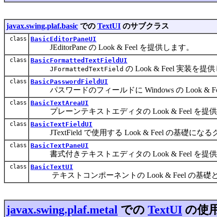
javax.swing.plaf.basic
での
TextUI
のサブクラス
class
BasicEditorPaneUI
JEditorPane の Look & Feel を提供します。
class
BasicFormattedTextFieldUI
の Look & Feel 実装を
JFormattedTextField
class
BasicPasswordFieldUI
パスワードのフィールドに Windows の Look & F
class
BasicTextAreaUI
プレーンテキストエディタの Look & Feel を提
class
BasicTextFieldUI
JTextField で使用する Look & Feel の基礎に
class
BasicTextPaneUI
書式付きテキストエディタの Look & Feel を提
class
BasicTextUI
テキストコンポーネントの Look & Feel の基
javax.swing.plaf.metal
での
TextUI
の使