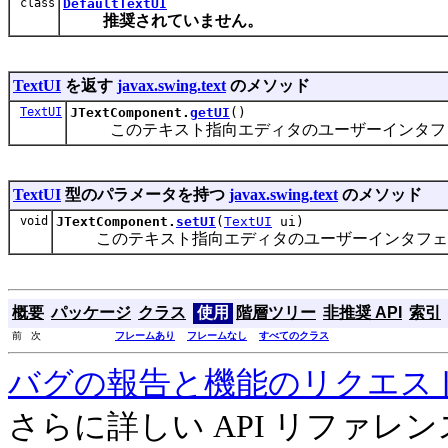
class
DefaultTextUI
推奨されていません。
TextUI
を返す
javax.swing.text
のメソッド
TextUI
JTextComponent.
getUI
()
このテキスト指向エディタのユーザーインタフェ
TextUI
型のパラメータを持つ
javax.swing.text
のメソッド
void
JTextComponent.
setUI
(
TextUI
ui)
このテキスト指向エディタのユーザーインタフェ
概要
パッケージ
クラス
使用
階層ツリー
非推奨 API
索引
前 次
フレームあり
フレームなし
すべてのクラス
バグの報告と機能のリクエス
さらに詳しい API リファ