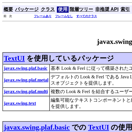
概要
パッケージ
クラス
使用
階層ツリー
非推奨 API
索引
前 次
フレームあり
フレームなし
すべてのクラス
javax.swi
TextUI
を使用しているパッケージ
javax.swing.plaf.basic
基本 Look & Feel に従って構
デフォルトの Look & Feel である Java 
javax.swing.plaf.metal
スオブジェクトを提供します。
javax.swing.plaf.multi
複数の Look & Feel を結合す
編集可能なテキストコンポーネントと
javax.swing.text
を提供します。
javax.swing.plaf.basic
での
TextUI
の使